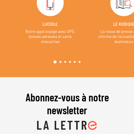
LUCIOLE
LE KIOSQU
Notre appli voyage avec GPS,
La revue de presse 
bonnes adresses et carte
informe de l’actualit
interactive
destination
Abonnez-vous à notre
newsletter