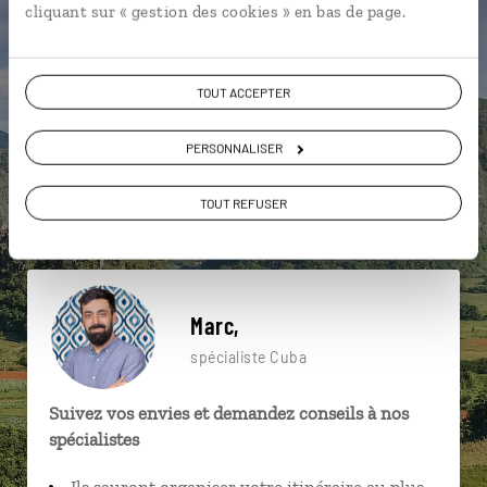
cliquant sur « gestion des cookies » en bas de page.
particulière ?
TOUT ACCEPTER
Baracoa
Camaguey
Che Guevara
Caraïbes
PERSONNALISER
Cienfuegos
La Havane
Cayo Jutias
TOUT REFUSER
El Nicho
Mogotes de Vinales
Bayamo
Marc,
spécialiste Cuba
Suivez vos envies et demandez conseils à nos
spécialistes
Ils sauront organiser votre itinéraire au plus