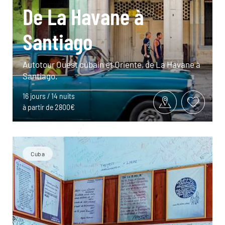
De La Havane à
Santiago
Autotour Ouest cubain et Oriente, de La Havane à
Santiago.
16 jours / 14 nuits
à partir de 2800€
Cuba