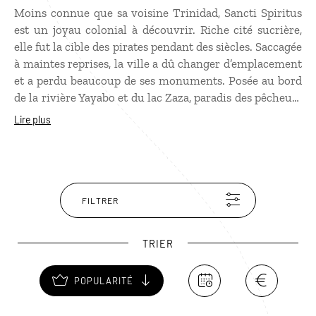
Moins connue que sa voisine Trinidad, Sancti Spiritus
est un joyau colonial à découvrir. Riche cité sucrière,
elle fut la cible des pirates pendant des siècles. Saccagée
à maintes reprises, la ville a dû changer d’emplacement
et a perdu beaucoup de ses monuments. Posée au bord
de la rivière Yayabo et du lac Zaza, paradis des pêcheurs
cubains, Sancti Spiritus a conservé un centre
Lire plus
historique plein de charme où l’on admire des palais du
XVIIe et du XVIIIe siècles ainsi que de belles églises
dont l’Iglesia Parroquial Mayor, surplombant le fleuve.
A voir : le Museo de Arte Colonial. Cette demeure d’un
riche négociant est très instructive sur la vie à Cuba au
FILTRER
XVIIIe siècle.
TRIER
POPULARITÉ