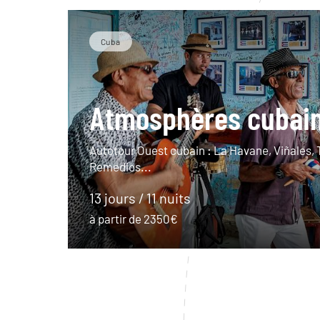
Cuba
Atmosphères cubai
Autotour Ouest cubain : La Havane, Viñales, 
Remedios...
13 jours / 11 nuits
à partir de 2350€