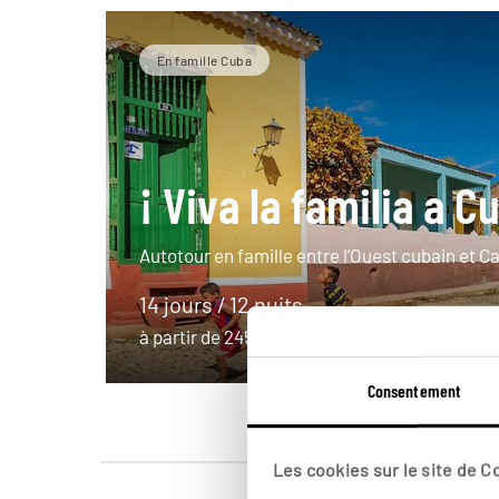
En famille Cuba
¡ Viva la familia a C
Autotour en famille entre l’Ouest cubain et C
14 jours / 12 nuits
à partir de 2450€
Consentement
Les cookies sur le site de 