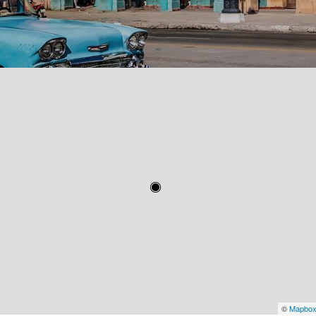
©
Mapbo