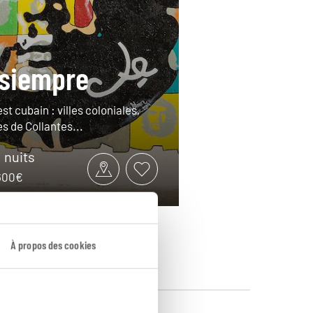
siempre
t cubain : villes coloniales,
s de Collantes...
1 nuits
2600€
À propos des cookies