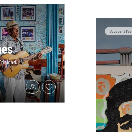
Voyager à l’es
nes
Trinidad,