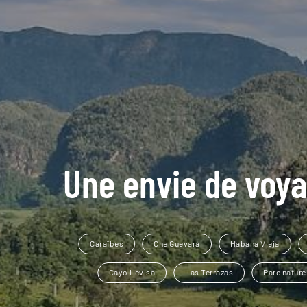
Une envie de voya
Caraïbes
Che Guevara
Habana Vieja
Cayo Levisa
Las Terrazas
Parc nature