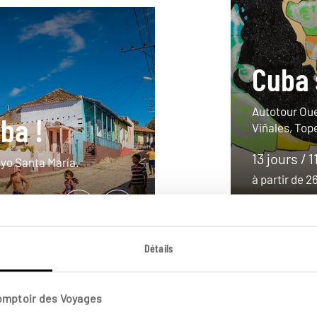
Cuba 
Autotour Oues
uba !
Viñales, Tope
13 jours / 1
ayo Santa María.
à partir de 
Détails
Comptoir des Voyages