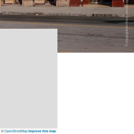
x
©
OpenStreetMap
Improve this map