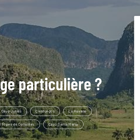
ge particulière ?
Cayo Jutias
Cienfuegos
La Havane
l Topes de Collantes
Cayo Santa Maria