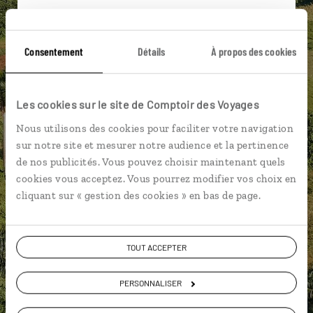
Suivez vos envies et demandez conseils à nos
spécialistes
Consentement
Détails
À propos des cookies
Ils sauront organiser votre itinéraire au plus
près de vos envies et de la réalité du pays.
Échangez en face à face ou depuis nos studios
Les cookies sur le site de Comptoir des Voyages
connectés en agence, mais aussi par email ou
Nous utilisons des cookies pour faciliter votre navigation
téléphone.
sur notre site et mesurer notre audience et la pertinence
Vous gardez le même interlocuteur avant,
de nos publicités. Vous pouvez choisir maintenant quels
pendant et après votre voyage.
cookies vous acceptez. Vous pourrez modifier vos choix en
cliquant sur « gestion des cookies » en bas de page.
TOUT ACCEPTER
DEMANDER UN DEVIS
PERSONNALISER
ou
Construisez votre voyage avec un spécialiste Cuba