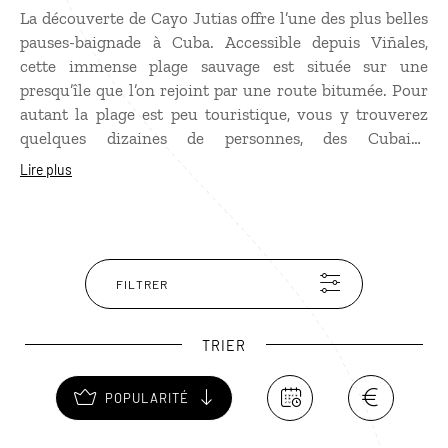
La découverte de Cayo Jutias offre l’une des plus belles
pauses-baignade à Cuba. Accessible depuis Viñales,
cette immense plage sauvage est située sur une
presqu’île que l’on rejoint par une route bitumée. Pour
autant la plage est peu touristique, vous y trouverez
quelques dizaines de personnes, des Cubains
majoritairement, éparpillées sur des kilomètres de sable
Lire plus
blanc baignés d’une eau turquoise ! Le paysage est
superbe avec la mangrove et ses arbres plongeant leurs
innombrables racines dans la mer. Le site idéal pour
pratiquer le snorkeling.
FILTRER
TRIER
POPULARITÉ