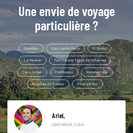
Une envie de voyage
particulière ?
Caraïbes
Cayo Santa Maria
El Nicho
La Havane
Parc naturel Topes de Collantes
Cayo Jutias
Cienfuegos
Habana Vieja
Mogotes de Vinales
Pinar del Rio
Ariel,
spécialiste Cuba