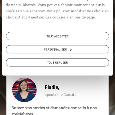
particulière ?
de nos publicités. Vous pouvez choisir maintenant quels
cookies vous acceptez. Vous pourrez modifier vos choix en
cliquant sur « gestion des cookies » en bas de page.
Alberta
Baleine au Canada
Calgary
TOUT ACCEPTER
Baleine
Banff
Colombie Britannique
Forêt pluviale
Grizzli
Hydravion - Canada
PERSONNALISER
Baleine
TOUT REFUSER
Elodie,
spécialiste Canada
Suivez vos envies et demandez conseils à nos
spécialistes