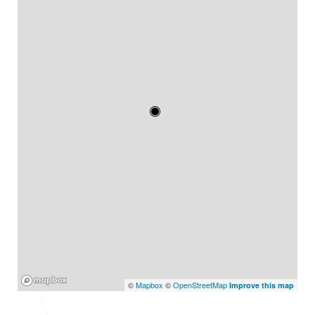
Mapbox
©
Mapbox
©
OpenStreetMap
Improve this map