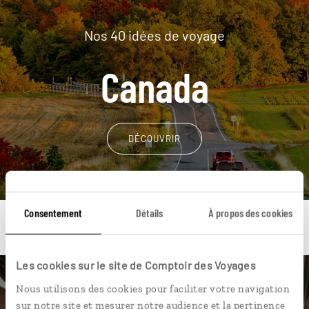
Nos 40 idées de voyage
Canada
DÉCOUVRIR
Consentement
Détails
À propos des cookies
Les cookies sur le site de Comptoir des Voyages
Une envie de voyage
Nous utilisons des cookies pour faciliter votre navigation
sur notre site et mesurer notre audience et la pertinence