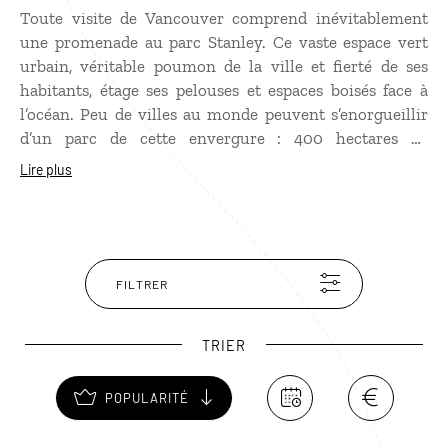
Toute visite de Vancouver comprend inévitablement
une promenade au parc Stanley. Ce vaste espace vert
urbain, véritable poumon de la ville et fierté de ses
habitants, étage ses pelouses et espaces boisés face à
l’océan. Peu de villes au monde peuvent s’enorgueillir
d’un parc de cette envergure : 400 hectares de
végétation luxuriante et des dizaines de sentiers. Parmi
Lire plus
les plus fréquentés, le Seawall longeant le Pacifique,
rendez-vous incontournable des sportifs. Pour pique-
niquer avec une vue panoramique au coucher de soleil,
Lumberman’s Arch est idéal. Les enfants disposent ici
d’un petit paradis avec un parc aquatique, un aquarium
FILTRER
riche de 9 000 poissons, un train miniature et une
ferme pédagogique.
TRIER
POPULARITÉ