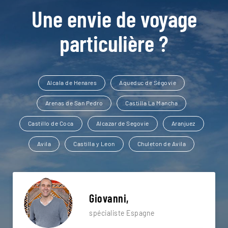
Une envie de voyage
particulière ?
Alcala de Henares
Aqueduc de Ségovie
Arenas de San Pedro
Castilla La Mancha
Castillo de Coca
Alcazar de Segovie
Aranjuez
Avila
Castilla y Leon
Chuleton de Avila
Giovanni,
spécialiste Espagne