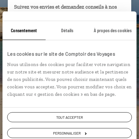
Suivez vos envies et demandez conseils à nos
spécialistes
Ils sauront organiser votre itinéraire au plus
Consentement
Détails
À propos des cookies
près de vos envies et de la réalité du pays.
Échangez en face à face ou depuis nos studios
connectés en agence, mais aussi par email ou
Les cookies sur le site de Comptoir des Voyages
téléphone.
Nous utilisons des cookies pour faciliter votre navigation
Vous gardez le même interlocuteur avant,
sur notre site et mesurer notre audience et la pertinence
pendant et après votre voyage.
de nos publicités. Vous pouvez choisir maintenant quels
cookies vous acceptez. Vous pourrez modifier vos choix en
cliquant sur « gestion des cookies » en bas de page.
DEMANDER UN DEVIS
TOUT ACCEPTER
ou
PERSONNALISER
Construisez votre voyage avec un spécialiste Espagne