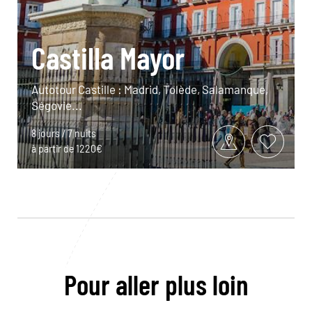
Castilla Mayor
Autotour Castille : Madrid, Tolède, Salamanque,
Ségovie...
8 jours / 7 nuits
à partir de 1220€
Pour aller plus loin