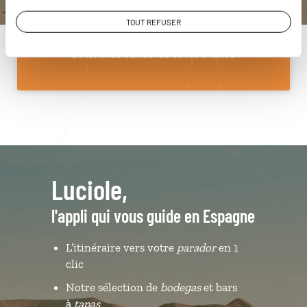
01 85 08 10 48
TOUT REFUSER
Du lundi au samedi de 09h30 à 18h30
Luciole,
l'appli qui vous guide en Espagne
L’itinéraire vers votre
parador
en 1
clic
Notre sélection de
bodegas
et bars
à
tapas