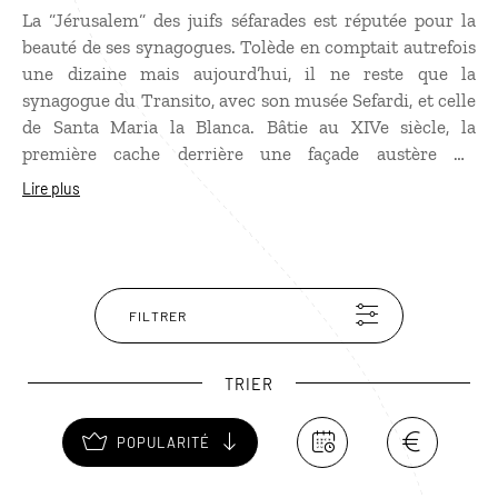
La “Jérusalem“ des juifs séfarades est réputée pour la
beauté de ses synagogues. Tolède en comptait autrefois
une dizaine mais aujourd’hui, il ne reste que la
synagogue du Transito, avec son musée Sefardi, et celle
de Santa Maria la Blanca. Bâtie au XIVe siècle, la
première cache derrière une façade austère un
intérieur extraordinaire dans le plus pur style mudéjar,
Lire plus
avec un plafond à caisson richement orné. La seconde,
plus ancienne, est moins riche mais impressionne avec
ses 25 arcs en fer à cheval et 32 colonnes, rappelant les
mosquées andalouses. En sortant, baladez-vous dans le
lacis des rues de l’ancienne juderia, restée dans son jus.
FILTRER
TRIER
POPULARITÉ