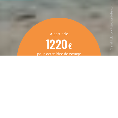
À partir de
1220
€
pour cette idée de voyage
8 jours / 7 nuits
DEMANDER UN DEVIS