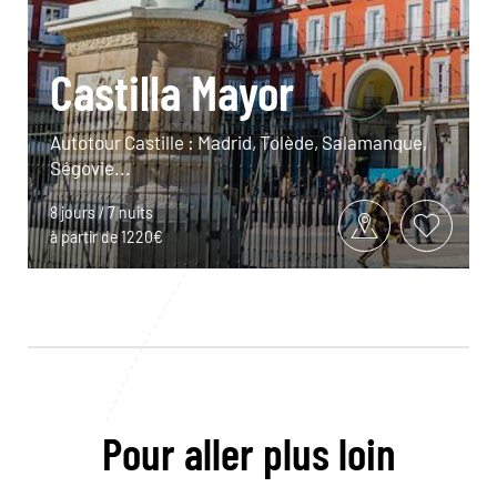
Castilla Mayor
Autotour Castille : Madrid, Tolède, Salamanque,
Ségovie...
8 jours / 7 nuits
à partir de 1220€
Pour aller plus loin