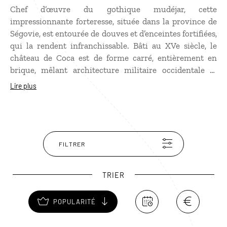
Chef d’œuvre du gothique mudéjar, cette
impressionnante forteresse, située dans la province de
Ségovie, est entourée de douves et d’enceintes fortifiées,
qui la rendent infranchissable. Bâti au XVe siècle, le
château de Coca est de forme carré, entièrement en
brique, mêlant architecture militaire occidentale et
arabe. L’intérieur abrite toutes sortes d’objets
Lire plus
médiévaux et Renaissance mais c’est surtout la vue
depuis les tours qui mérite la visite. Les fans de BD se
souviendront que le château de Coca est cité dans
l'album Astérix en Hispanie.
FILTRER
TRIER
POPULARITÉ