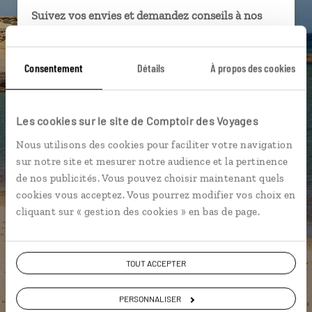
Suivez vos envies et demandez conseils à nos
spécialistes
Ils sauront organiser votre itinéraire au plus
Consentement
Détails
À propos des cookies
près de vos envies et de la réalité du pays.
Échangez en face à face ou depuis nos studios
connectés en agence, mais aussi par email ou
Les cookies sur le site de Comptoir des Voyages
téléphone.
Nous utilisons des cookies pour faciliter votre navigation
Vous gardez le même interlocuteur avant,
sur notre site et mesurer notre audience et la pertinence
pendant et après votre voyage.
de nos publicités. Vous pouvez choisir maintenant quels
cookies vous acceptez. Vous pourrez modifier vos choix en
cliquant sur « gestion des cookies » en bas de page.
DEMANDER UN DEVIS
TOUT ACCEPTER
ou
PERSONNALISER
Construisez votre voyage avec un spécialiste Espagne