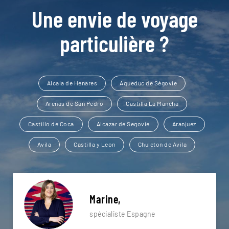
Une envie de voyage
particulière ?
Alcala de Henares
Aqueduc de Ségovie
Arenas de San Pedro
Castilla La Mancha
Castillo de Coca
Alcazar de Segovie
Aranjuez
Avila
Castilla y Leon
Chuleton de Avila
Marine,
spécialiste Espagne