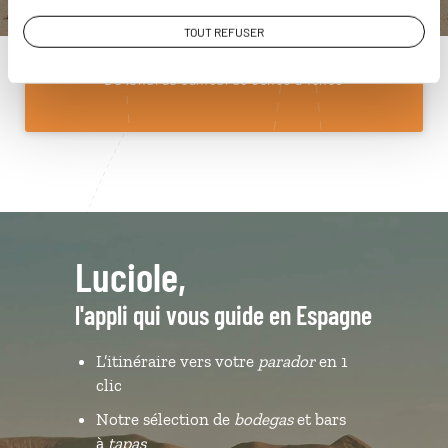
01 85 08 10 48
TOUT REFUSER
Du lundi au samedi de 09h30 à 18h30
Luciole,
l'appli qui vous guide en Espagne
L’itinéraire vers votre
parador
en 1
clic
Notre sélection de
bodegas
et bars
à
tapas