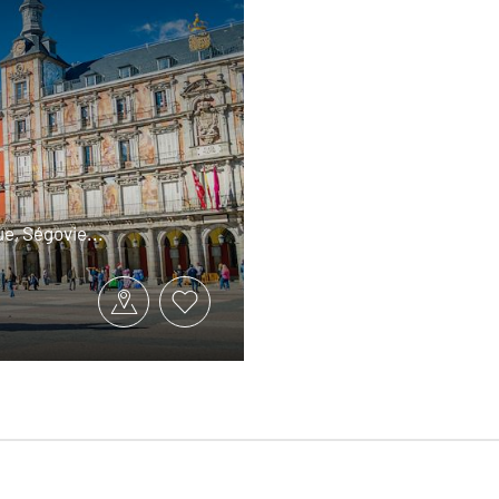
e, Ségovie...