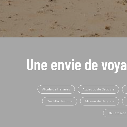
Une envie de voya
Alcala de Henares
Aqueduc de Ségovie
Castillo de Coca
Alcazar de Segovie
Chuleton de 