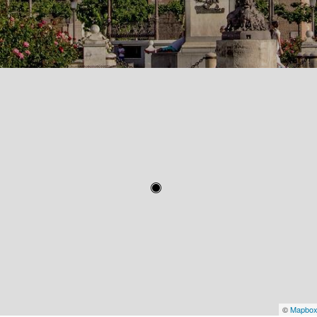
©
Mapbo