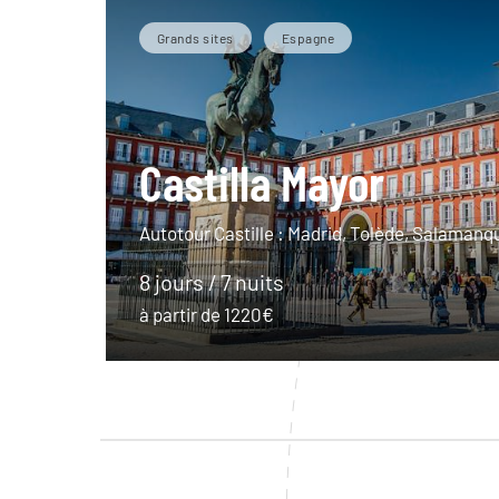
Grands sites
Espagne
Castilla Mayor
Autotour Castille : Madrid, Tolède, Salamanqu
8 jours / 7 nuits
à partir de 1220€