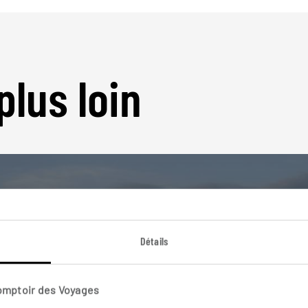
plus loin
Détails
Nos 30 idées de voyage
Espagne
Comptoir des Voyages