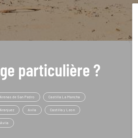
ge particulière ?
Arenas de San Pedro
Castilla La Mancha
Aranjuez
Avila
Castilla y Leon
Avila