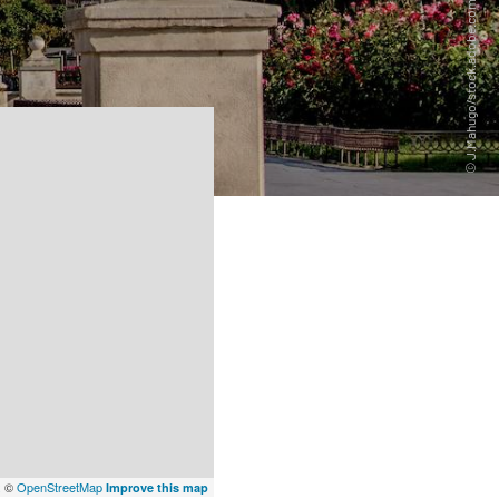
x
©
OpenStreetMap
Improve this map