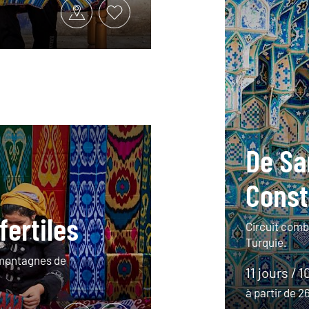
De Sa
Const
fertiles
Circuit comb
Turquie.
x montagnes de
11 jours / 1
à partir de 