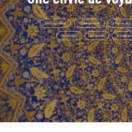
Asie centrale
Citadelle Ark
Empire des
Marguilan
Afrasiab
Bosphor