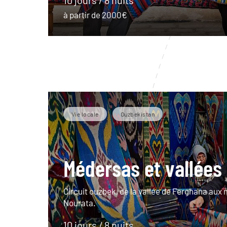
à partir de 2000€
Vie locale
Ouzbekistan
Médersas et vallées 
Circuit ouzbek, de la vallée de Ferghana au
Nourata.
10 jours / 8 nuits