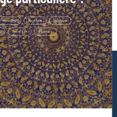
 Timourides
Boukhara
Ferghana
e
Corne d'or
Boukhara