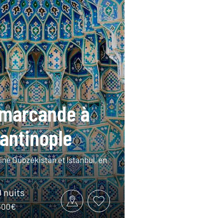
marcande à
antinople
iné Oubzékistan et Istanbul, en
0 nuits
2600€