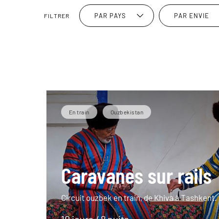
PAR PAYS
PAR ENVIE
FILTRER
En train
Ouzbekistan
Caravanes sur rails
Circuit ouzbek en train, de Khiva à Tashkent.
10 jours / 8 nuits