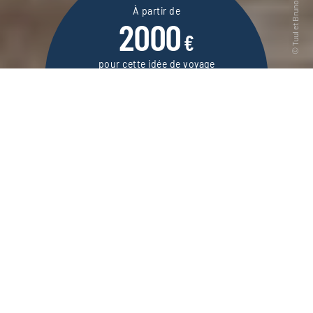
À partir de
2000
€
pour cette idée de voyage
10 jours / 8 nuits
DEMANDER UN DEVIS
Un itinéraire en Ouzbékistan entièrement en
train, pour prendre le temps de la
contemplation et de l’immersion dans la vie
locale du pays.