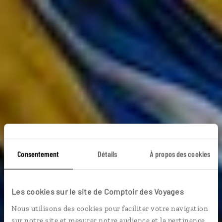
Consentement
Détails
À propos des cookies
Caravanes sur rails
Les cookies sur le site de Comptoir des Voyages
Circuit ouzbek en train, de Khiva à Tashkent.
Nous utilisons des cookies pour faciliter votre navigation
sur notre site et mesurer notre audience et la pertinence