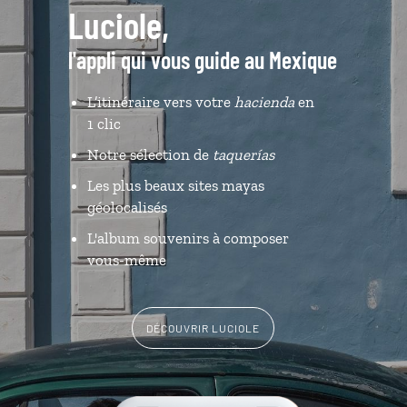
Luciole,
l'appli qui vous guide au Mexique
L’itinéraire vers votre
hacienda
en
1 clic
Notre sélection de
taquerías
Les plus beaux sites mayas
géolocalisés
L'album souvenirs à composer
vous-même
DÉCOUVRIR LUCIOLE