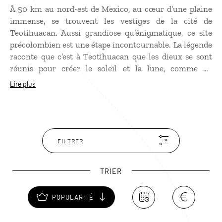
À 50 km au nord-est de Mexico, au cœur d’une plaine
immense, se trouvent les vestiges de la cité de
Teotihuacan. Aussi grandiose qu’énigmatique, ce site
précolombien est une étape incontournable. La légende
raconte que c’est à Teotihuacan que les dieux se sont
réunis pour créer le soleil et la lune, comme en
témoignent les deux pyramides à degrés qui leur sont
Lire plus
consacrées. Les archéologues en savent encore peu sur
e
les fondateurs de cette cité construite au II
siècle de
e
notre ère et mystérieusement détruite au VII
. Les
e
e
Toltèques, au XI
siècle, puis les Aztèques, au XIV
, ont
ensuite réinvesti Teotihuacan pour en faire à nouveau
FILTRER
un grand centre religieux et culturel.
TRIER
POPULARITÉ