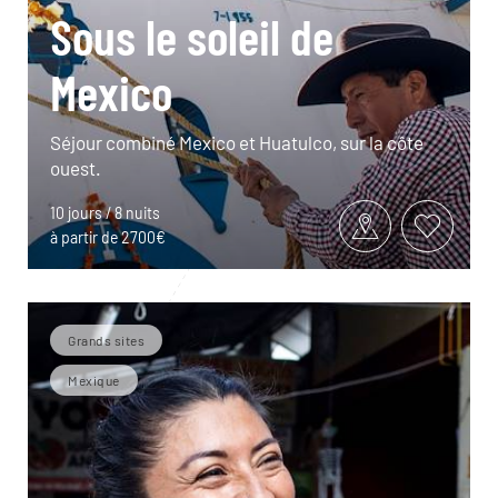
Sous le soleil de
Mexico
Séjour combiné Mexico et Huatulco, sur la côte
ouest.
10 jours / 8 nuits
à partir de 2700€
Grands sites
Mexique