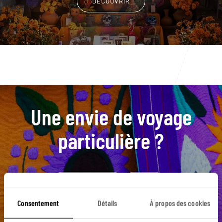
DÉCOUVRIR
Une envie de voyage
particulière ?
Amérique centrale
Mexico
Musée d’anthropologie de Mexico
Chapultepec
Consentement
Détails
À propos des cookies
Xochimilco
Agua Azul
Campeche