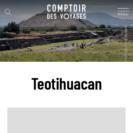
MENU
Teotihuacan