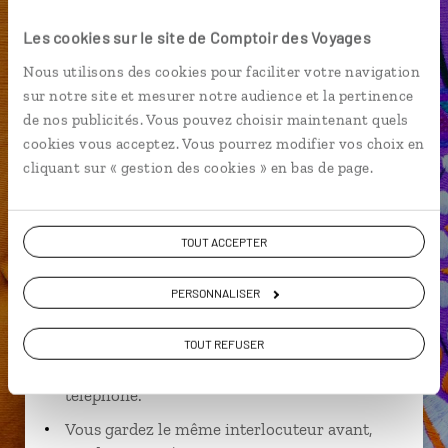
Canyon de Sumidero
Cenote
Chiapas
Les cookies sur le site de Comptoir des Voyages
Nous utilisons des cookies pour faciliter votre navigation
sur notre site et mesurer notre audience et la pertinence
de nos publicités. Vous pouvez choisir maintenant quels
Virginie,
cookies vous acceptez. Vous pourrez modifier vos choix en
cliquant sur « gestion des cookies » en bas de page.
spécialiste Mexique
Suivez vos envies et demandez conseils à nos
TOUT ACCEPTER
spécialistes
Ils sauront organiser votre itinéraire au plus
PERSONNALISER
près de vos envies et de la réalité du pays.
TOUT REFUSER
Échangez en face à face ou depuis nos studios
connectés en agence, mais aussi par email ou
téléphone.
Vous gardez le même interlocuteur avant,