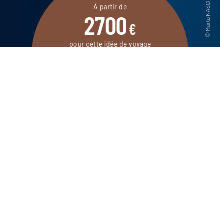
À partir de
2700
€
pour cette idée de voyage
10 jours / 8 nuits
DEMANDER UN DEVIS
Un séjour à Mexico, entre visites
incontournables et expériences
confidentielles, suivi d’une pause farniente
sur les plages du Pacifique.