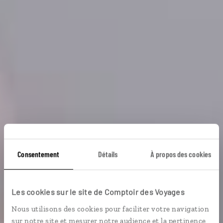
Consentement
Détails
À propos des cookies
Sous le soleil de
Mexico
Les cookies sur le site de Comptoir des Voyages
Nous utilisons des cookies pour faciliter votre navigation
Séjour combiné Mexico et Huatulco, sur la côte ouest.
sur notre site et mesurer notre audience et la pertinence