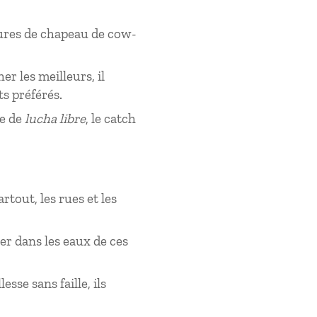
lures de chapeau de cow-
.
er les meilleurs, il
ts préférés.
le de
lucha libre
, le catch
artout, les rues et les
er dans les eaux de ces
se sans faille, ils