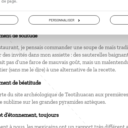
 de page.
issus des agaves mexicains.
PERSONNALISER
ment de solitude
taurant, je pensais commander une soupe de maïs traditi
r des invités dans mon assiette : des sauterelles baignan
ssait pas d’une farce de mauvais goût, mais un malentendu
ier (sans me le dire) à une alternative de la recette.
ment de béatitude
te du site archéologique de Teotihuacan aux premières 
e sublime sur les grandes pyramides aztèques.
et d’étonnement, toujours
nt à nous, les mexicains ont un rapport très différent 