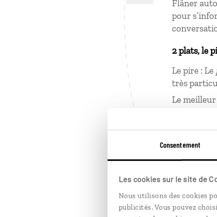
Flâner auto
pour s’info
conversati
2 plats, le p
Le pire : Le
très particu
Le meilleur
avocats, ém
piment, de 
Consentement
2 choses ap
Trouver de 
C’est le ca
Les cookies sur le site de 
défunts aut
Nous utilisons des cookies po
publicités. Vous pouvez chois
Il n’y a pa