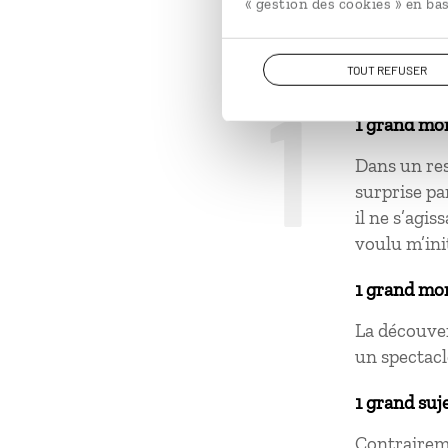
« gestion des cookies » en bas
populaires 
TOUT REFUSER
1
1 grand mo
Dans un res
surprise pa
il ne s’agi
voulu m’init
1 grand mo
La découver
un spectacl
1 grand suj
Contraireme