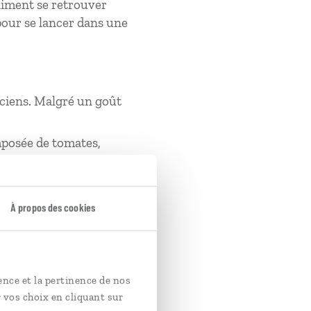
 aiment se retrouver
pour se lancer dans une
ciens. Malgré un goût
mposée de tomates,
atement relevée de
À propos des cookies
nts les plus tragiques.
ante qui célèbre les
ence et la pertinence de nos
 vos choix en cliquant sur
quila, ces spiritueux