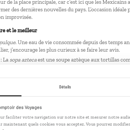
ur de la place principale, car c’est ici que les Mexicains
rmer des dernières nouvelles du pays. L’occasion idéale 
on improvisée.
ire et le meilleur
pulque
. Une eau de vie consommée depuis des temps an
lier, j’encourage les plus curieux à se faire leur avis.
 : La
sopa azteca
est une soupe aztèque aux tortillas co
incés de poulet et fromage mexicain avant d’être délic
citron vert et d’herbes aromatiques.
Détails
prises là-bas
la joie en toutes circonstances y compris dans les mome
s notamment avec la fête des Morts, une tradition import
Comptoir des Voyages
our de joyeuses festivités.
ur faciliter votre navigation sur notre site et mesurer notre audi
ir maintenant quels cookies vous acceptez. Vous pourrez modifier
s d’heure pour siroter un verre de
mezcal
ou un
shot
de te