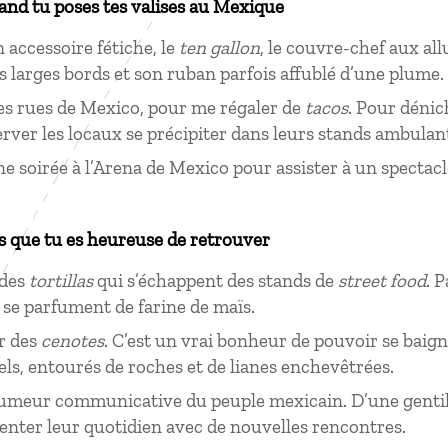
uand tu poses tes valises au Mexique
accessoire fétiche, le
ten gallon
, le couvre-chef aux al
s larges bords et son ruban parfois affublé d’une plume
les rues de Mexico, pour me régaler de
tacos
. Pour dénich
server les locaux se précipiter dans leurs stands ambulan
e soirée à l’Arena de Mexico pour assister à un spectac
s que tu es heureuse de retrouver
 des
tortillas
qui s’échappent des stands de
street food
. P
 se parfument de farine de maïs.
r des
cenotes
. C’est un vrai bonheur de pouvoir se baign
els, entourés de roches et de lianes enchevêtrées.
meur communicative du peuple mexicain. D’une gentilles
nter leur quotidien avec de nouvelles rencontres.