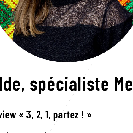
lde,
spécialiste M
view « 3, 2, 1, partez ! »