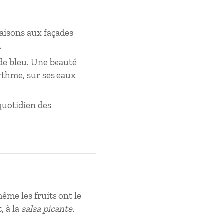
maisons aux façades
e.
 de bleu. Une beauté
rythme, sur ses eaux
quotidien des
ême les fruits ont le
, à la
salsa picante
.