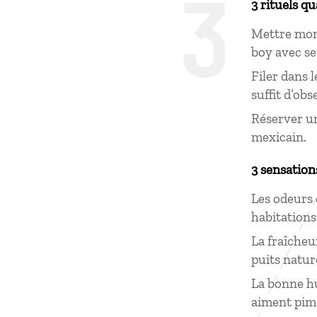
3
3 rituels q
Mettre mon 
boy avec se
Filer dans 
suffit d’ob
Réserver un
mexicain.
3 sensation
Les odeurs
habitations
La fraîcheu
puits natur
La bonne hu
aiment pime