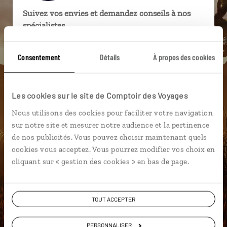
Suivez vos envies et demandez conseils à nos
spécialistes
Ils sauront organiser votre itinéraire au plus
Consentement
Détails
À propos des cookies
près de vos envies et de la réalité du pays.
Échangez en face à face ou depuis nos studios
connectés en agence, mais aussi par email ou
Les cookies sur le site de Comptoir des Voyages
téléphone.
Nous utilisons des cookies pour faciliter votre navigation
Vous gardez le même interlocuteur avant,
sur notre site et mesurer notre audience et la pertinence
pendant et après votre voyage.
de nos publicités. Vous pouvez choisir maintenant quels
cookies vous acceptez. Vous pourrez modifier vos choix en
cliquant sur « gestion des cookies » en bas de page.
DEMANDER UN DEVIS
TOUT ACCEPTER
ou
Construisez votre voyage avec un spécialiste Etats-
PERSONNALISER