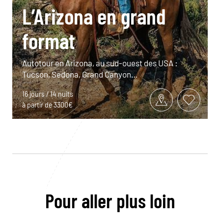
L’Arizona en grand
format
Autotour en Arizona, au sud-ouest des USA :
Tucson, Sedona, Grand Canyon…
16 jours / 14 nuits
à partir de 3300€
Pour aller plus loin