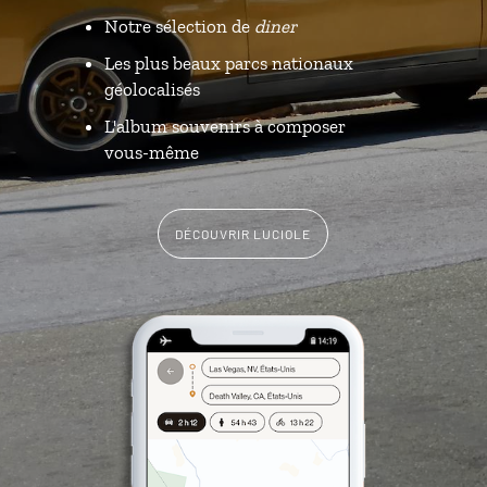
Notre sélection de
diner
Les plus beaux parcs nationaux
géolocalisés
L'album souvenirs à composer
vous-même
DÉCOUVRIR LUCIOLE