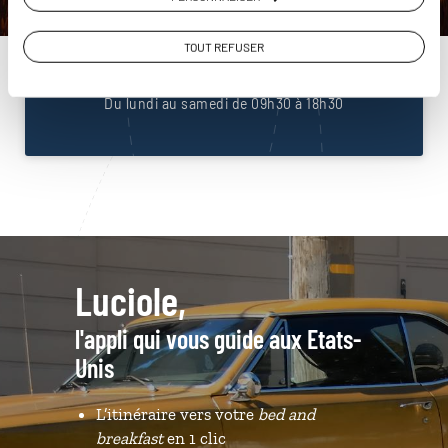
Unis
01 85 08 23 53
TOUT REFUSER
Du lundi au samedi de 09h30 à 18h30
Luciole,
l'appli qui vous guide aux Etats-
Unis
L’itinéraire vers votre
bed and
breakfast
en 1 clic