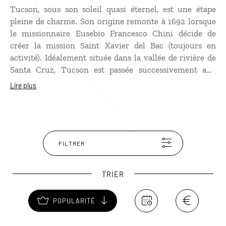
Tucson, sous son soleil quasi éternel, est une étape
pleine de charme. Son origine remonte à 1692 lorsque
le missionnaire Eusebio Francesco Chini décide de
créer la mission Saint Xavier del Bac (toujours en
activité). Idéalement située dans la vallée de rivière de
Santa Cruz, Tucson est passée successivement aux
mains des Espagnols, des Apaches, des Mexicains avant
Lire plus
de devenir américaine en 1856. Autant de conquêtes
qui ont influencé l’architecture de Tucson. Au cœur de
la région du désert de Sonora et entouré de cinq
chaînes de montagnes, l’endroit offre non seulement
parmi les plus beaux panoramas du Far West, mais il est
FILTRER
propice à toutes sortes d’activités : golf, randonnée à
cheval, découverte de la faune et de la flore, etc.
TRIER
POPULARITÉ