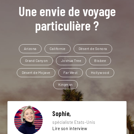
Une envie de voyage
particulière ?
Arizona
Californie
Désert de Sonora
Grand Canyon
Joshua Tree
Bisbee
Désert de Mojave
Far West
Hollywood
Kingman
Sophie,
spécialiste Etats-Unis
Lire son interview