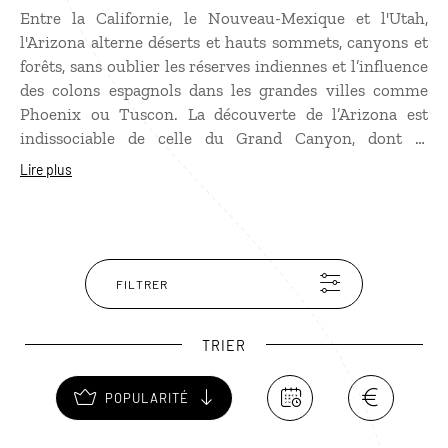
Entre la Californie, le Nouveau-Mexique et l'Utah,
l'Arizona alterne déserts et hauts sommets, canyons et
forêts, sans oublier les réserves indiennes et l’influence
des colons espagnols dans les grandes villes comme
Phoenix ou Tuscon. La découverte de l’Arizona est
indissociable de celle du Grand Canyon, dont le
spectacle est l’un des plus grandiose au monde. Mais
Lire plus
l’Etat d’Arizona réserve bien d’autres trésors :
Monument Valley, Glen Canyon Dam, le lac Powell avec
son célèbre Rainbow Bridge, Antelope Canyon, le
Canyon de Chelly, Petrified Forest, parmi bien d’autres.
A moins que vous ne préfériez la capitale du New Age,
FILTRER
Sedona, ou la ville du célèbre règlement de compte à
OK Corral : Tombstone.
TRIER
POPULARITÉ