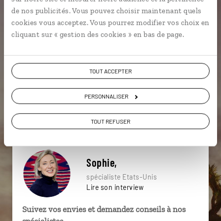
particulière ?
de nos publicités. Vous pouvez choisir maintenant quels
cookies vous acceptez. Vous pourrez modifier vos choix en
cliquant sur « gestion des cookies » en bas de page.
Parcs nationaux
Utah
Los Angeles
TOUT ACCEPTER
Antelope Canyon
Bryce Canyon
Far West
Antelope Canyon
Arizona
Canyonlands
PERSONNALISER
Arizona
TOUT REFUSER
Sophie,
spécialiste Etats-Unis
Lire son interview
Suivez vos envies et demandez conseils à nos
spécialistes