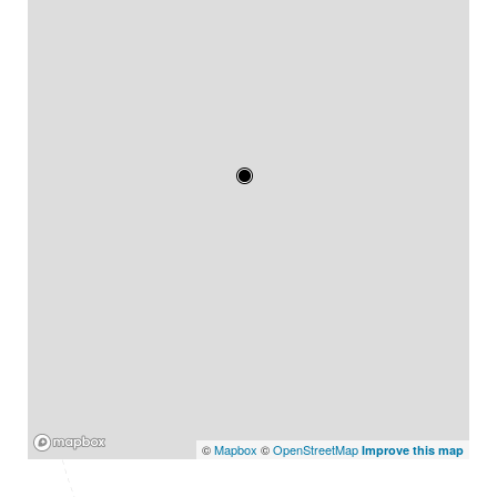
Mapbox
©
Mapbox
©
OpenStreetMap
Improve this map