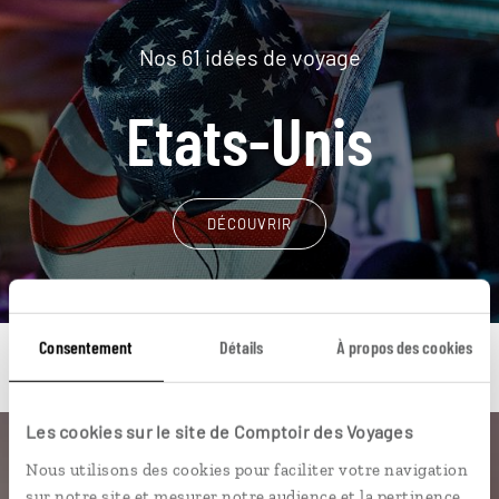
Nos 61 idées de voyage
Etats-Unis
DÉCOUVRIR
Consentement
Détails
À propos des cookies
Les cookies sur le site de Comptoir des Voyages
Une envie de voyage
Nous utilisons des cookies pour faciliter votre navigation
sur notre site et mesurer notre audience et la pertinence