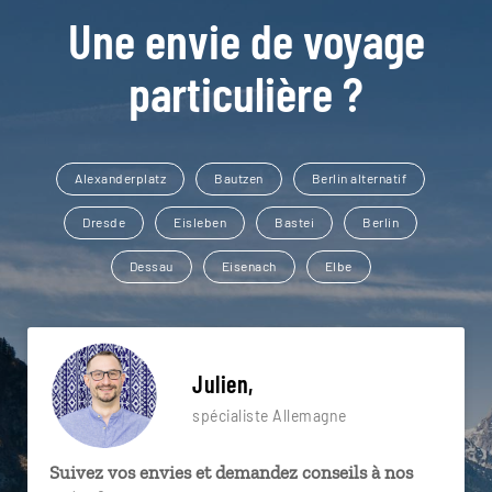
Une envie de voyage
particulière ?
Alexanderplatz
Bautzen
Berlin alternatif
Dresde
Eisleben
Bastei
Berlin
Dessau
Eisenach
Elbe
Julien,
spécialiste Allemagne
Suivez vos envies et demandez conseils à nos