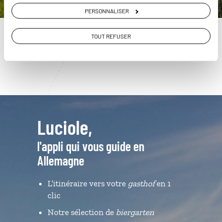
01 86 95 65 14
PERSONNALISER
Du lundi au samedi de 09h30 à 18h30
TOUT REFUSER
Luciole,
l'appli qui vous guide en
Allemagne
L’itinéraire vers votre
gasthof
en 1
clic
Notre sélection de
biergarten