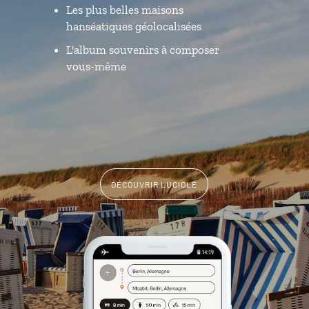
Les plus belles maisons
hanséatiques géolocalisées
L'album souvenirs à composer
vous-même
DÉCOUVRIR LUCIOLE