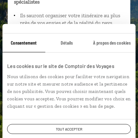
spécialistes
Ils sauront organiser votre itinéraire au plus
près de vos envies et de la réalité du pays.
Échangez en face à face ou depuis nos studios
connectés en agence, mais aussi par email ou
Consentement
Détails
À propos des cookies
téléphone.
Vous gardez le même interlocuteur avant,
pendant et après votre voyage.
Les cookies sur le site de Comptoir des Voyages
Nous utilisons des cookies pour faciliter votre navigation
sur notre site et mesurer notre audience et la pertinence
de nos publicités. Vous pouvez choisir maintenant quels
cookies vous acceptez. Vous pourrez modifier vos choix en
DEMANDER UN DEVIS
cliquant sur « gestion des cookies » en bas de page.
ou
Construisez votre voyage avec un spécialiste
Allemagne
TOUT ACCEPTER