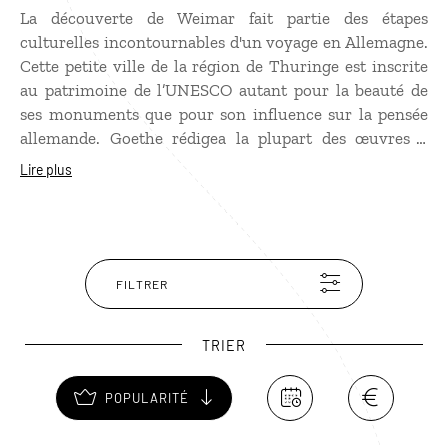
La découverte de Weimar fait partie des étapes
culturelles incontournables d'un voyage en Allemagne.
Cette petite ville de la région de Thuringe est inscrite
au patrimoine de l’UNESCO autant pour la beauté de
ses monuments que pour son influence sur la pensée
allemande. Goethe rédigea la plupart des œuvres à
Weimar tandis que Schiller y écrivit Guillaume Tell. Le
Lire plus
peintre Cranach est une autre célébrité de la ville. Une
partie de ses œuvres est exposée dans le château de
Weimar. Des compositeurs célèbres comme Liszt et
Berlioz y séjournèrent… Capitale du classicisme,
Weimar est aussi le berceau du Bauhaus avec un musée
FILTRER
qui réunit plus de 300 pièces uniques.
TRIER
POPULARITÉ