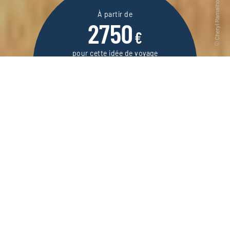
À partir de
2750
€
pour cette idée de voyage
10 jours / 8 nuits
DEMANDER UN DEVIS
Autotour aux États-Unis dédié à l’exploration
de l’immense et sensationnel parc de
Yellowstone, avec ses bisons, geysers,