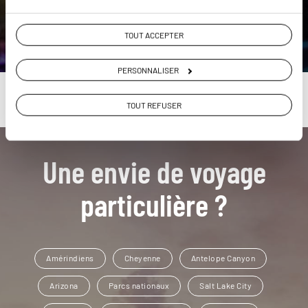
DÉCOUVRIR
TOUT ACCEPTER
PERSONNALISER
TOUT REFUSER
Une envie de voyage
particulière ?
Amérindiens
Cheyenne
Antelope Canyon
Arizona
Parcs nationaux
Salt Lake City