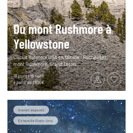
Du mont Rushmore à
Yellowstone
Circuit autotour USA en famille : Rocheuses,
mont Rushmore, Grand Teton…
18 jours / 16 nuits
à partir de 2800€
Grands espaces
En famille Etats-Unis