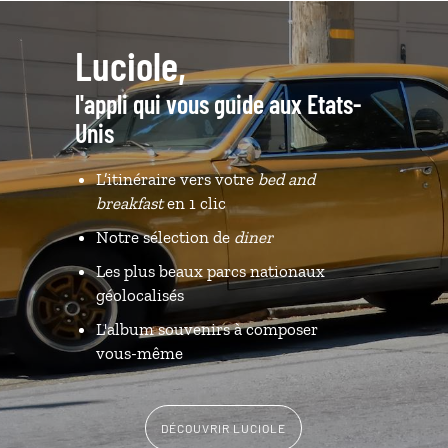
Luciole,
l'appli qui vous guide aux Etats-
Unis
L’itinéraire vers votre
bed and
breakfast
en 1 clic
Notre sélection de
diner
Les plus beaux parcs nationaux
géolocalisés
L'album souvenirs à composer
vous-même
DÉCOUVRIR LUCIOLE