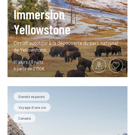
Immersion
Yellowstone
Circuit autotour à la découverte du parc national
de Yellowstone.
10 jours / 8 nuits
à partir de 2750€
Grands espaces
Voyage d'une vie
Canada