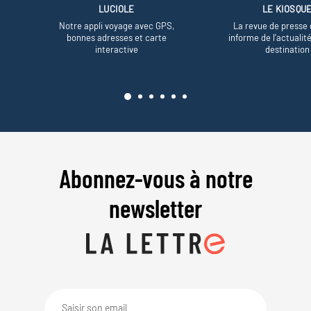
LUCIOLE
LE KIOSQU
Notre appli voyage avec GPS,
La revue de presse 
bonnes adresses et carte
informe de l’actualit
interactive
destination
Abonnez-vous à notre
newsletter