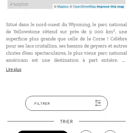
Mapbox
©
Mapbox
©
OpenStreetMap
Improve this map
Situé dans le nord-ouest du Wyoming, le parc national
2
de Yellowstone s’étend sur près de 9 000 km
, une
superficie plus grande que celle de la Corse ! Célèbre
pour ses lacs cristallins, ses bassins de geysers et autres
chutes d’eau spectaculaires, le plus vieux parc national
américain est une destination à part entière. Le
Yellowstone fait partie d’un écosystème encore plus
Lire plus
étendu, comprenant entre autres, le parc national de
Grand Teton. Grâce au programme de réintroduction
du loup mis en place dans les années 1990, toutes les
espèces qui vivaient dans la région avant la conquête
du Nouveau Monde sont encore présentes. Il n’est pas
FILTRER
rare d’y croiser des bisons, chacals, élans, coyotes et
même des ours… Avant de partir en
voyage aux États-
TRIER
Unis
, pensez à prendre vos jumelles !