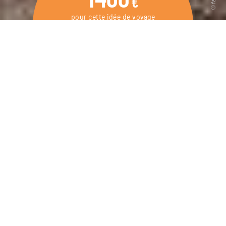
€
pour cette idée de voyage
8 jours / 7 nuits
DEMANDER UN DEVIS
Vacances en famille dans le Sud de la
Sardaigne, avec une voiture de location pour
buller de plage en plage.
Du soleil, des plages et des glaces : c’est tout ce qu’il