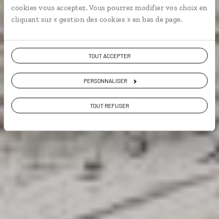
cookies vous acceptez. Vous pourrez modifier vos choix en
En famille
Plages etc.
cliquant sur « gestion des cookies » en bas de page.
TOUT ACCEPTER
Voir les 1547 avis sur les voyages en Italie
PERSONNALISER
VOIR LA GALERIE PHOTOS
TOUT REFUSER