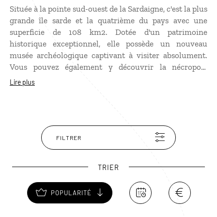
Située à la pointe sud-ouest de la Sardaigne, c'est la plus
grande île sarde et la quatrième du pays avec une
superficie de 108 km2. Dotée d'un patrimoine
historique exceptionnel, elle possède un nouveau
musée archéologique captivant à visiter absolument.
Vous pouvez également y découvrir la nécropole
punique, les fameuses tombes des Géants, et des
Lire plus
Nuraghi. Rendez-vous ensuite sur la magnifique plage
de Porto Pino bordée de dunes, de pinèdes et d'eau
cristalline.
FILTRER
TRIER
POPULARITÉ