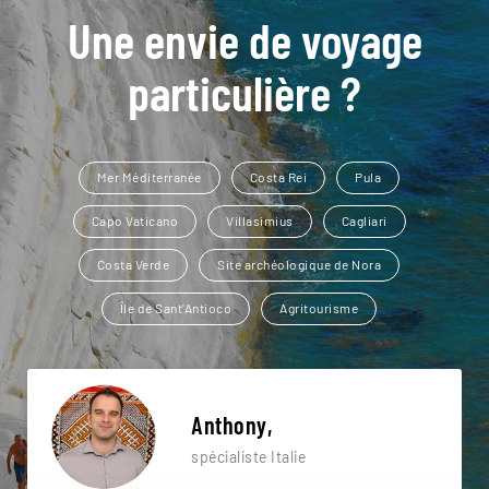
Une envie de voyage
particulière ?
Mer Méditerranée
Costa Rei
Pula
Capo Vaticano
Villasimius
Cagliari
Costa Verde
Site archéologique de Nora
Île de Sant'Antioco
Agritourisme
Anthony,
spécialiste Italie