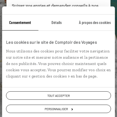
Suivez vos envies et demandez conseils à nos
spécialistes
Consentement
Détails
À propos des cookies
Ils sauront organiser votre itinéraire au plus
près de vos envies et de la réalité du pays.
Échangez en face à face ou depuis nos studios
Les cookies sur le site de Comptoir des Voyages
connectés en agence, mais aussi par email ou
téléphone.
Nous utilisons des cookies pour faciliter votre navigation
sur notre site et mesurer notre audience et la pertinence
Vous gardez le même interlocuteur avant,
de nos publicités. Vous pouvez choisir maintenant quels
pendant et après votre voyage.
cookies vous acceptez. Vous pourrez modifier vos choix en
cliquant sur « gestion des cookies » en bas de page.
DEMANDER UN DEVIS
TOUT ACCEPTER
ou
PERSONNALISER
Construisez votre voyage avec un spécialiste Italie