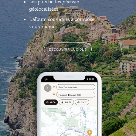
Les plus belles
piazzas
géolocalisées
L'album souvenirs à composer
vous-même
DÉCOUVRIR LUCIOLE