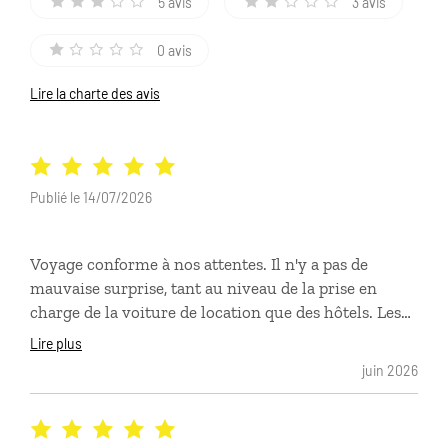
5 avis
3 avis
0 avis
Lire la charte des avis
Publié le 14/07/2026
Voyage conforme à nos attentes. Il n'y a pas de
mauvaise surprise, tant au niveau de la prise en
charge de la voiture de location que des hôtels. Les
hôtels étaient très bien situés, confortables et pour la
Lire plus
plupart à peu de distance des sites touristiques. Bref,
juin 2026
nous avons passé un séjour très agréable, dans une
région de l'Allemagne à découvrir.