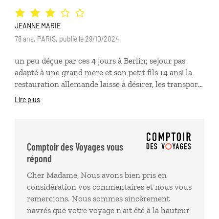
JEANNE MARIE
78 ans, PARIS, publié le 29/10/2024
un peu déçue par ces 4 jours à Berlin; sejour pas
adapté à une grand mere et son petit fils 14 ans! la
restauration allemande laisse à désirer, les transports
metro trains : il faut se debrouiller seuls, se perdre, le
Lire plus
zoo hors de prix 39,50!à la douane on se fait
engueuler en allemand ! heureusement à l'hotel une
fille comprenait le français et nous a aidés....rien vu
du vieux berlin , des églises et des musees! Mieulle
Comptoir des Voyages vous
répond
Cher Madame, Nous avons bien pris en
considération vos commentaires et nous vous
remercions. Nous sommes sincèrement
navrés que votre voyage n'ait été à la hauteur