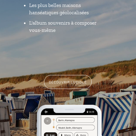
Les plus belles maisons
hanséatiques géolocalisées
L'album souvenirs à composer
vous-même
DÉCOUVRIR LUCIOLE