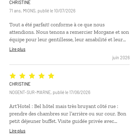
CHRISTINE
71 ans, MIONS, publié le 10/07/2026
Tout a été parfait! conforme à ce que nous
attendions. Nous tenons a remercier Morgane et son
équipe pour leur gentillesse, leur amabilité et leur
réactivité. Nous ne manquerons pas de conseiller
Lire plus
comptoir des voyages à notre entourage. C. LEBEAU
juin 2026
CHRISTINE
NOGENT-SUR-MARNE, publié le 17/06/2026
Art’Hotel : Bel hôtel mais très bruyant côté rue :
prendre des chambres sur l’arrière ou sur cour. Bon
petit déjeuner buffet. Visite guidée privée avec
Bianca : très bien, très bonne connaissance de
Lire plus
l’histoire de la ville, très agréable. Rencontre avec