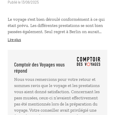
Publié le 13/06/2025
Le voyage s'est bien déroulé conformément à ce qui
était prévu. Les différentes prestations se sont bien
passées également. Seul regret à Berlin on aurait
aimé avoir la carte welcome avec la pass pour les
Lire plus
musées, mais c'est peut être de notre faute. A Vienne
également on aurait avoir le pass pour les musées .
Mais nous garderons un très bon souvenir de ce
voyage en Europe centrale. Cordialement JP
Comptoir des Voyages vous
Hourcastagnou
répond
Nous vous remercions pour votre retour et
sommes ravis que le voyage et les prestations
vous aient donné satisfaction. Concernant les
pass musées, ceux-ci n’avaient effectivement
pas été mentionnés lors de la préparation du
voyage. Votre conseiller avait privilégié une