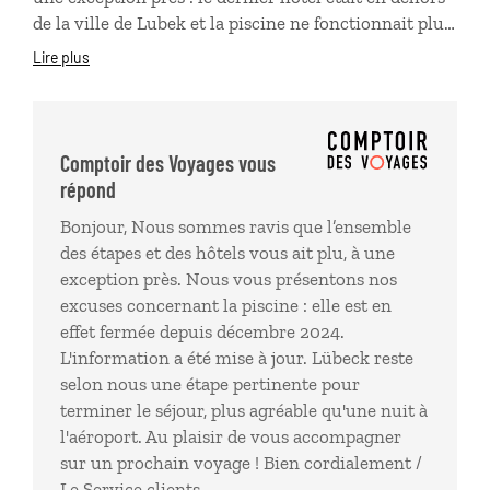
de la ville de Lubek et la piscine ne fonctionnait plus
depuis 2022. Dans ce genre de voyage, il aurait été
Lire plus
plus efficace de passer la dernière nuit à l'aéroport en
rendant la voiture de location à ce moment là.
Comptoir des Voyages vous
répond
Bonjour, Nous sommes ravis que l’ensemble
des étapes et des hôtels vous ait plu, à une
exception près. Nous vous présentons nos
excuses concernant la piscine : elle est en
effet fermée depuis décembre 2024.
L'information a été mise à jour. Lübeck reste
selon nous une étape pertinente pour
terminer le séjour, plus agréable qu'une nuit à
l'aéroport. Au plaisir de vous accompagner
sur un prochain voyage ! Bien cordialement /
Le Service clients