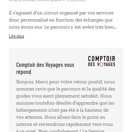
Il s’agissait d’un circuit organisé par vos services
donc personnalisé en fonction des échanges que
nous avons eus. Le parcours s ‘est avéré très bien
avec des étapes interessantes. Les guides
Lire plus
francophones à chaque fois étaient excellents et cela
nous a permis de visiter les sites bien plus vite et de
voir et entendre l’essentiel. Le seul bémol de ce
voyage a été les hôtels qui étaient bien placès près
Comptoir des Voyages vous
des centres villes comme demandé, mais de qualité
répond
médiocre. Les 4 étoiles correspondent plutôt à des 3
Bonjour, Merci pour votre retour positif, nous
voire des 2 parfois.De plus les parkings n’étaient pas
sommes ravis que le parcours et la qualité des
prévus ce qui a fait monter le prix au final car obligé
guides vous aient pleinement satisfait. Nous
d’aller dans les parkings publics. Pour finir ce fut un
sommes toutefois désolés d’apprendre que les
beau voyage.
hébergements n’ont pas été à la hauteur de
vos attentes. Nous allons faire le point en
interne et reviendrons rapidement vers vous
à ce sujet. Bien cordialement / Le Service