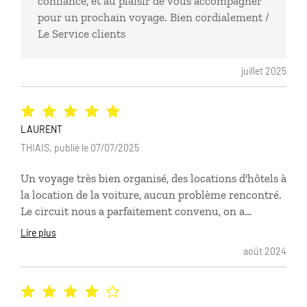
confiance, et au plaisir de vous accompagner
pour un prochain voyage. Bien cordialement /
Le Service clients
juillet 2025
LAURENT
THIAIS, publié le 07/07/2025
Un voyage très bien organisé, des locations d'hôtels à
la location de la voiture, aucun problème rencontré.
Le circuit nous a parfaitement convenu, on a
particulièrement apprécié Berlin et Postdam et la
Lire plus
partie en Suisse Saxonne aété l'occasion de belles
août 2024
randonnées. De très bonnes vacances.