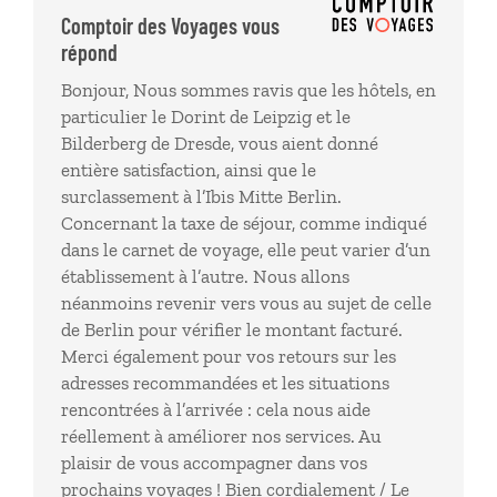
aspect... au Bilderberg pour 3 nuits dans une
Comptoir des Voyages vous
chambre avec vue et un confort (19 € ) Concernant
répond
les adresses de cafés et restauration préconisées :
Bonjour, Nous sommes ravis que les hôtels, en
café GLORIA à LEIPZIG : fermé (information donnée
particulier le Dorint de Leipzig et le
par notre guide privé) Hotel Bilderberg : arrivées
Bilderberg de Dresde, vous aient donné
vers 20H: restaurant en travaux , et le Poeppelmann
entière satisfaction, ainsi que le
personnel réduit
surclassement à l’Ibis Mitte Berlin.
Concernant la taxe de séjour, comme indiqué
dans le carnet de voyage, elle peut varier d’un
établissement à l’autre. Nous allons
néanmoins revenir vers vous au sujet de celle
de Berlin pour vérifier le montant facturé.
Merci également pour vos retours sur les
adresses recommandées et les situations
rencontrées à l’arrivée : cela nous aide
réellement à améliorer nos services. Au
plaisir de vous accompagner dans vos
prochains voyages ! Bien cordialement / Le