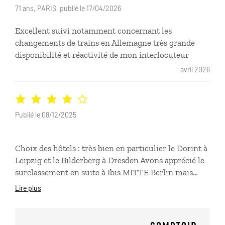
71 ans, PARIS, publié le 17/04/2026
Excellent suivi notamment concernant les
changements de trains en Allemagne très grande
disponibilité et réactivité de mon interlocuteur
avril 2026
Publié le 08/12/2025
Choix des hôtels : très bien en particulier le Dorint à
Leipzig et le Bilderberg à Dresden Avons apprécié le
surclassement en suite à Ibis MITTE Berlin mais
attention à la taxe de séjour car elle a été comptée
Lire plus
pour deux chambres et le montant pour 3 nuits a été
énorme par rapport aux autres hébergements : 38,32
euros !! Comptoir de Voyages pourrait vérifier cet