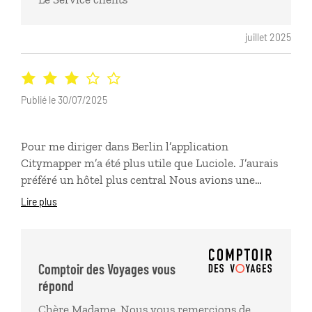
juillet 2025
Publié le 30/07/2025
Pour me diriger dans Berlin l’application
Citymapper m’a été plus utile que Luciole. J’aurais
préféré un hôtel plus central Nous avions une
grande chambre bruyante parce que au dessus d’un
Lire plus
rond point et une très petite chambre pour 2 au
calme parce que sur cour intérieure sans ciel !
Réservation street art guidé parfaite
Comptoir des Voyages vous
répond
Chère Madame, Nous vous remercions de