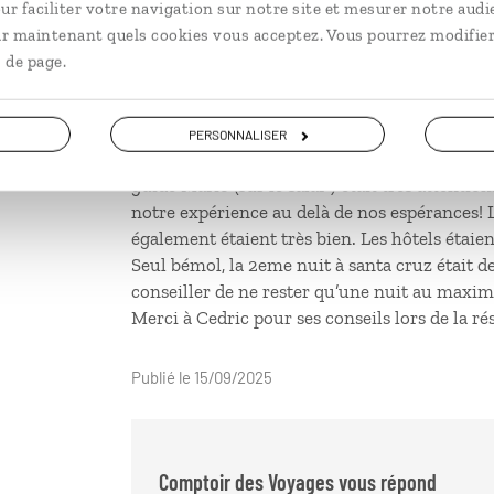
ur faciliter votre navigation sur notre site et mesurer notre audi
Publié le 22/10/2025
ir maintenant quels cookies vous acceptez. Vous pourrez modifier
 de page.
PERSONNALISER
Très beau voyage et très bien organisé par c
guide Mario (sur le salar ) était très attention
notre expérience au delà de nos espérances! 
également étaient très bien. Les hôtels étaient
Seul bémol, la 2eme nuit à santa cruz était de 
conseiller de ne rester qu’une nuit au maxi
Merci à Cedric pour ses conseils lors de la ré
Publié le 15/09/2025
Comptoir des Voyages vous répond