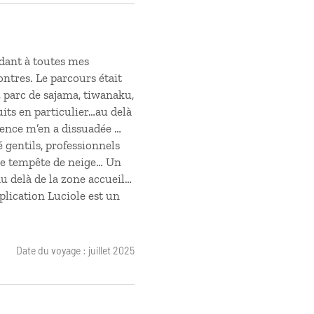
ndant à toutes mes
ontres. Le parcours était
, parc de sajama, tiwanaku,
nuits en particulier…au delà
gence m’en a dissuadée …
é gentils, professionnels
ine tempête de neige… Un
au delà de la zone accueil…
pplication Luciole est un
Date du voyage : juillet 2025