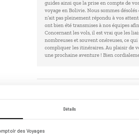
guides ainsi que la prise en compte de vo
voyage en Bolivie. Nous sommes désolés q
n’ait pas pleinement répondu à vos atte
ont bien été transmises à nos équipes afin
Concernant les vols, il est vrai que les li
nombreuses et souvent onéreuses, ce qui 
compliquer les itinéraires. Au plaisir d
une prochaine aventure ! Bien cordialemen
Très beau voyage correspondant parfaitemen
Détails
même au delà, prestations excellentes en term
d’encadrement et d’hébergement hormis le de
précédents
Comptoir des Voyages