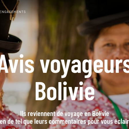
 ENGAGEMENTS
Avis voyageur
Bolivie
Ils reviennent de voyage en Bolivie
en de tel que leurs commentaires pour vous éclai