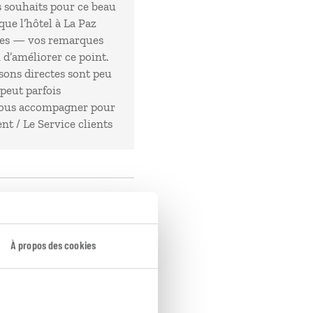
s souhaits pour ce beau
ue l’hôtel à La Paz
ntes — vos remarques
 d’améliorer ce point.
aisons directes sont peu
peut parfois
e vous accompagner pour
t / Le Service clients
t à nos demandes et
À propos des cookies
e d’activités,
rnier hôtel en deçà des