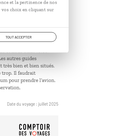
ence et la pertinence de nos
Date du voyage : octobre 2025
 vos choix en cliquant sur
TOUT ACCEPTER
omptoir des voyages. Le
né et nous a fait vivre
Les autres guides
 très bien et bien situés.
trop. Il faudrait
mum pour prendre l’avion.
servation.
Date du voyage : juillet 2025