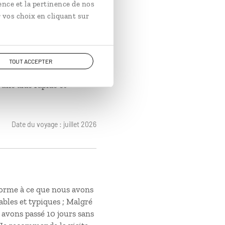
sure, en fonction de nos
ence et la pertinence de nos
famille (2 adultes et 2
 vos choix en cliquant sur
’organisation était
détaillant chaque étape de
isé et très pratique. Nous
s rencontré deux petits
TOUT ACCEPTER
s Voyages a fait preuve
 une aide rapide et
Date du voyage : juillet 2026
nforme à ce que nous avons
bles et typiques ; Malgré
s avons passé 10 jours sans