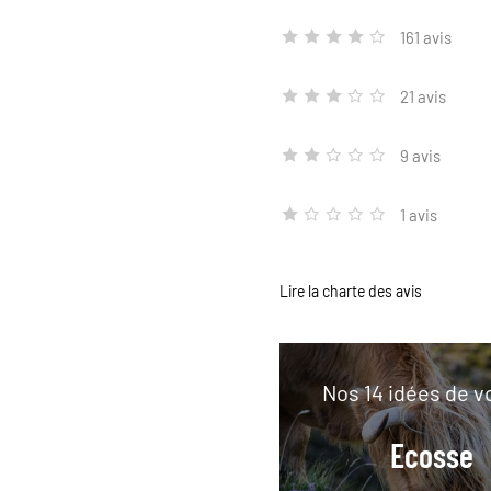
161 avis
21 avis
9 avis
1 avis
Lire la charte des avis
Nos 14 idées de 
Ecosse