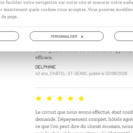
Notre voyage a été entièrement conçu sur me
ur faciliter votre navigation sur notre site et mesurer notre audi
envies. Nous sommes partis deux semaines en 
ir maintenant quels cookies vous acceptez. Vous pourrez modifier
enfants) avec une voiture de location. Toute l
 de page.
parfaitement préparée. Le carnet de voyage, 
notre séjour, était particulièrement bien réal
sommes ravis de cette expérience. Nous avon
PERSONNALISER
imprévus durant le voyage, mais Comptoir de
d’une grande réactivité et a su nous apporter
efficace.
DELPHINE
42 ans, CHÂTEL-ST-DENIS, publié le 03/08/2026
Le circuit que nous avons effectué, était co
demandé. Dépaysement complet, hôtels agréa
ce que l'on peut dire du climat écossais, nou