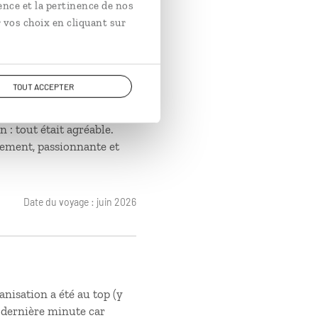
ence et la pertinence de nos
La région m’a vraiment
 vos choix en cliquant sur
richesse de son histoire.
 musulmane tournée vers la
misme actuel. J’ai été
iens et juifs vivaient
TOUT ACCEPTER
e ouverture d’esprit
e ville a été un coup de
n : tout était agréable.
ement, passionnante et
Date du voyage : juin 2026
anisation a été au top (y
 dernière minute car