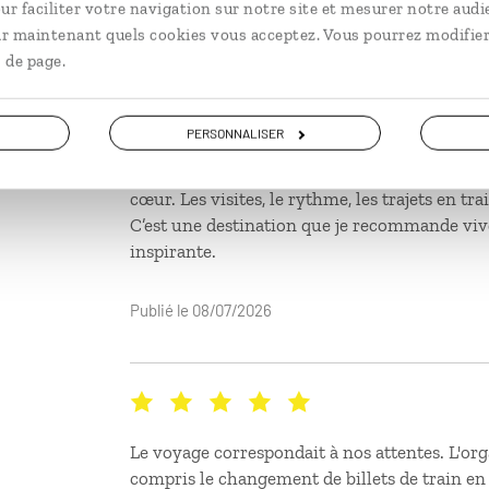
ur faciliter votre navigation sur notre site et mesurer notre audi
J’ai vécu un superbe voyage en Andalousie. 
ir maintenant quels cookies vous acceptez. Vous pourrez modifier
impressionné par la beauté de ses villes et la 
 de page.
On y découvre l’héritage d’une civilisation
science, l’art et l’intelligence, loin de l’extré
fasciné par la manière dont musulmans, chrét
PERSONNALISER
autrefois ensemble, dans une harmonie et un
étonnantes. Séville, Cordoue, Grenade… chaqu
cœur. Les visites, le rythme, les trajets en trai
C’est une destination que je recommande viv
inspirante.
Publié le 08/07/2026
Le voyage correspondait à nos attentes. L'org
compris le changement de billets de train en