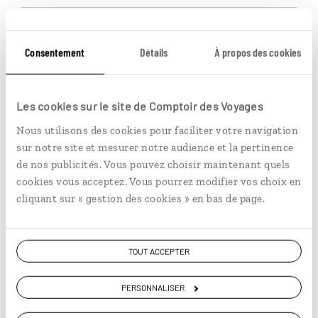
bonheur... Belles étapes entre iles plus ou moins
"touristiques". Finir par Santorin c'est extra cette île
volcanique est splendide par sa géographie. Voyage
dépaysant, je conseille !
Consentement
Détails
À propos des cookies
Publié le 24/06/2026
le voyage correspondait à ce que j esperai.Les hotels
Les cookies sur le site de Comptoir des Voyages
choisis étaient plein de charme L application luciole
Nous utilisons des cookies pour faciliter votre navigation
est très pratique mais donne parfois des chemins
sur notre site et mesurer notre audience et la pertinence
détournés et peu directs. Mon troisieme voyage avec
Lire plus
de nos publicités. Vous pouvez choisir maintenant quels
comptoir me satisfait toujours
juin 2026
cookies vous acceptez. Vous pourrez modifier vos choix en
cliquant sur « gestion des cookies » en bas de page.
Publié le 24/06/2026
TOUT ACCEPTER
Enchantés de notre voyage,un petit bémol pour
PERSONNALISER
corfou (trop de touristes ) Les paysages du