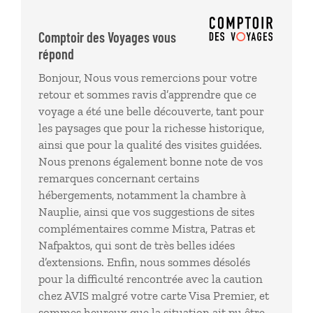
vraiment trop petite. 3 sites qui auraient pu nous
être conseillés : MISTRA : c'était formidable même si
Comptoir des Voyages vous
c'était loin d Olympie (4h aller-retour) Patras et
répond
Nafpaktos. Point très embêtant que nous avons pu
Bonjour, Nous vous remercions pour votre
heureusement régler: AVIS: notre CB VISA PREMIER
retour et sommes ravis d’apprendre que ce
n'a pas pu être prise en compte pour caution Pour
voyage a été une belle découverte, tant pour
résumé, ce fut séjour très agréable et une belle
les paysages que pour la richesse historique,
découverte
ainsi que pour la qualité des visites guidées.
Nous prenons également bonne note de vos
remarques concernant certains
hébergements, notamment la chambre à
Nauplie, ainsi que vos suggestions de sites
complémentaires comme Mistra, Patras et
Nafpaktos, qui sont de très belles idées
d’extensions. Enfin, nous sommes désolés
pour la difficulté rencontrée avec la caution
chez AVIS malgré votre carte Visa Premier, et
sommes heureux que la situation ait pu être