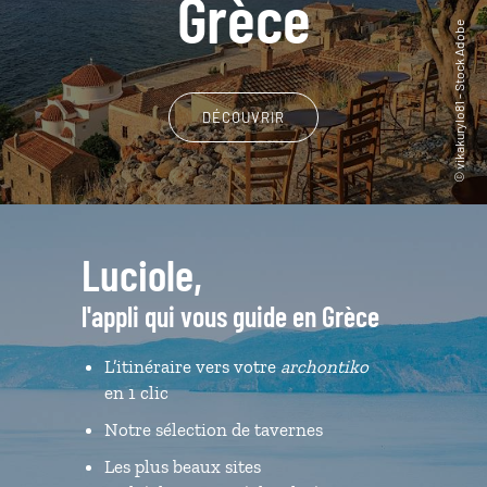
Grèce
DÉCOUVRIR
Luciole,
l'appli qui vous guide en Grèce
L’itinéraire vers votre
archontiko
en 1 clic
Notre sélection de tavernes
Les plus beaux sites