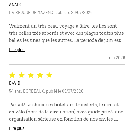
ANAIS
LA BEGUDE DE MAZENC, publié le 29/07/2026
Vraiment un très beau voyage à faire, les iles sont
très belles très arborés et avec des plages toutes plus
belles les unes que les autres. La période de juin est
vraiment très agréable quand on veut éviter la foule,
Lire plus
tout en ayant une baignade dans une eau à 23 degré
juin 2026
et cristalline et les grecques sont d'une gentillesse
incroyable. Je recommande totalement. Comptoir de
voyage a été présent pour nous envoyer tous les
documents nécessaires, nous n'avons jamais été
DAVID
stressé de l'organisation. Un grand merci.
54 ans, BORDEAUX, publié le 08/07/2026
Parfait! Le choix des hôtels,les transferts, le circuit
en vélo (hors de la circulation) avec guide privé, une
organisation sérieuse en fonction de nos envies ,
destination la Grèce en famille. Nous
Lire plus
recommandons vivement l'agence.