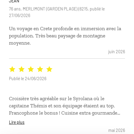
JEAN
76 ans, MERLIMONT (GARDEN PLAGE) (6215, publié le
27/06/2026
Un voyage en Crete profonde en immersion avec la
population. Très beau paysage de montagne
moyenne.
juin 2026
Publié le 24/06/2026
Croisière très agréable sur le Syrolana où le
capitaine Thémis et son équipage étaient au top.
Francophone le bonus ! Cuisine extra gourmande
avec des plats grecques formidablement délicieux.
Lire plus
Equipement et installation parfaite, la suite VIP un
mai 2026