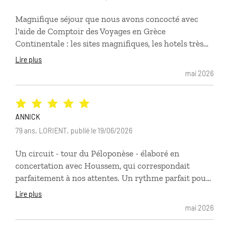
Magnifique séjour que nous avons concocté avec
l'aide de Comptoir des Voyages en Grèce
Continentale : les sites magnifiques, les hotels très
accueillants, un rythme adapté à notre condition
Lire plus
physique . C'est toujours un plaisir et de belles
mai 2026
découvertes lors de nos voyages .
ANNICK
79 ans, LORIENT, publié le 19/06/2026
Un circuit - tour du Péloponèse - élaboré en
concertation avec Houssem, qui correspondait
parfaitement à nos attentes. Un rythme parfait pour
profiter à la fois des sites, de la culture et de la mer.
Lire plus
Hébergements très satisfaisants, avec une mention
mai 2026
spéciale pour le superbe hôtel de Sunio, tant pour le
site que pour le confort et l'accueil. Merci à