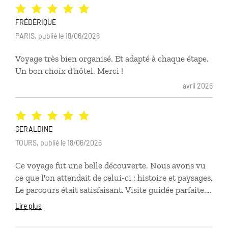
Houssem pour son écoute et sa réactivité.
L'application Luciole nous a été d'une grande utilité.
FRÉDÉRIQUE
PARIS, publié le 18/06/2026
Voyage très bien organisé. Et adapté à chaque étape.
Un bon choix d’hôtel. Merci !
avril 2026
GERALDINE
TOURS, publié le 18/06/2026
Ce voyage fut une belle découverte. Nous avons vu
ce que l'on attendait de celui-ci : histoire et paysages.
Le parcours était satisfaisant. Visite guidée parfaite.
Les moins : hôtels pas à la hauteur de ce que l'on
Lire plus
attendait.Celui de Nauplie était très bien placé mais
comme signalé lors de notre séjour, la chambre était