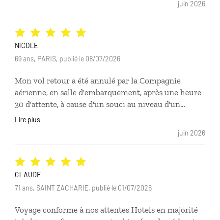
juin 2026
NICOLE
69 ans, PARIS, publié le 08/07/2026
Mon vol retour a été annulé par la Compagnie
aérienne, en salle d'embarquement, après une heure
30 d'attente, à cause d'un souci au niveau d'un
réacteur ayant heurté un oiseau pendant le vol
Lire plus
précédent. Mon conseiller chez Comptoir des
juin 2026
Voyages m'a immédiatement appelée et m'a proposé
un plan B qui m'a permis de rentrer à Paris le soir
même, sans frais ajouté. Mon conseiller m'avait déjà
concocté un voyage très réussi dans les Cyclades et
CLAUDE
après un petit stress en salle d'embarquement, il a
71 ans, SAINT ZACHARIE, publié le 01/07/2026
résolu le problème alors que la majorité des
Voyage conforme à nos attentes Hotels en majorité
passagers, devait attendre des places sur un vol 2