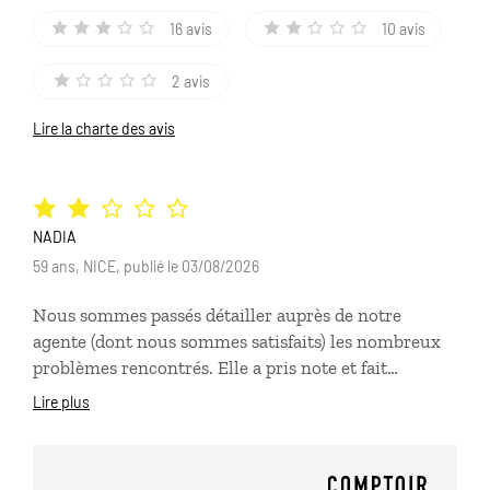
16 avis
10 avis
2 avis
Lire la charte des avis
NADIA
59 ans, NICE, publié le 03/08/2026
Nous sommes passés détailler auprès de notre
agente (dont nous sommes satisfaits) les nombreux
problèmes rencontrés. Elle a pris note et fait
remonter auprès de sa hiérarchie. Elle m'a assurée
Lire plus
que nous aurions de vos nouvelles d'ici un délia de
trente jours. Bien cordialement, Nadia Loy