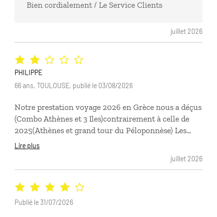
Bien cordialement / Le Service Clients
juillet 2026
PHILIPPE
66 ans, TOULOUSE, publié le 03/08/2026
Notre prestation voyage 2026 en Grèce nous a déçus
(Combo Athènes et 3 Iles)contrairement à celle de
2025(Athènes et grand tour du Péloponnèse) Les
logements notamment n’étaient pas conformes à
Lire plus
notre souhait de confort et difficiles à mettre en
juillet 2026
perspective du prix total payé De même pour les
locations de voitures peu puissantes qui nous ont
handicapé par rapport au type de routes rencontrées
De même une visite guidée réservée pour 1 personne
Publié le 31/07/2026
s’est révélée avoir été réservée pour 3! En contre