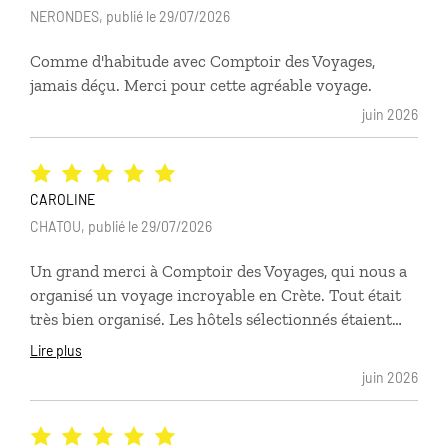
NERONDES, publié le 29/07/2026
Comme d'habitude avec Comptoir des Voyages,
jamais déçu. Merci pour cette agréable voyage.
juin 2026
CAROLINE
CHATOU, publié le 29/07/2026
Un grand merci à Comptoir des Voyages, qui nous a
organisé un voyage incroyable en Crète. Tout était
très bien organisé. Les hôtels sélectionnés étaient
parfaits. Nous n'aurions pas découvert aussi bien
Lire plus
l'île, les habitants sans l'aide de Comptoir des
juin 2026
Voyages.