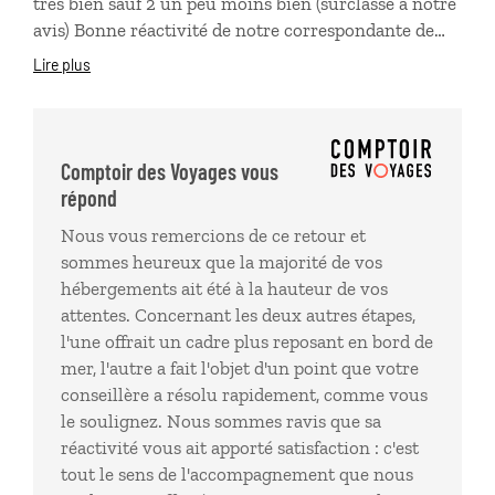
très bien sauf 2 un peu moins bien (surclassé à notre
jours plus tard ! Je voyagerai à nouveau avec
avis) Bonne réactivité de notre correspondante de
Comptoir des Voyages pour leur professionnalisme.
l’agence lors de notre petit soucis Vraiment très
Lire plus
professionelle
Comptoir des Voyages vous
répond
Nous vous remercions de ce retour et
sommes heureux que la majorité de vos
hébergements ait été à la hauteur de vos
attentes. Concernant les deux autres étapes,
l'une offrait un cadre plus reposant en bord de
mer, l'autre a fait l'objet d'un point que votre
conseillère a résolu rapidement, comme vous
le soulignez. Nous sommes ravis que sa
réactivité vous ait apporté satisfaction : c'est
tout le sens de l'accompagnement que nous