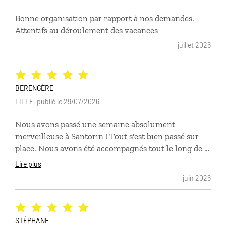
partie le seul luxe de ce voyage ce sont les transferts
Bonne organisation par rapport à nos demandes.
en taxi (1 van pour 3 personnes) qui ne faisait
Attentifs au déroulement des vacances
pourtant pas partie de nos demandes !
juillet 2026
BÉRENGÈRE
LILLE, publié le 29/07/2026
Nous avons passé une semaine absolument
merveilleuse à Santorin ! Tout s'est bien passé sur
place. Nous avons été accompagnés tout le long de la
préparation du voyage, nos besoins et nos envies ont
Lire plus
parfaitement été pris en compte. Le contact régulier
juin 2026
avec notre référente a été précieux, mention spéciale
au carnet de voyage et à l'application Luciole ultra
pratique ! Nous gardons un souvenir mémorable de
ces vacances, une parenthèse enchantée.
STÉPHANE