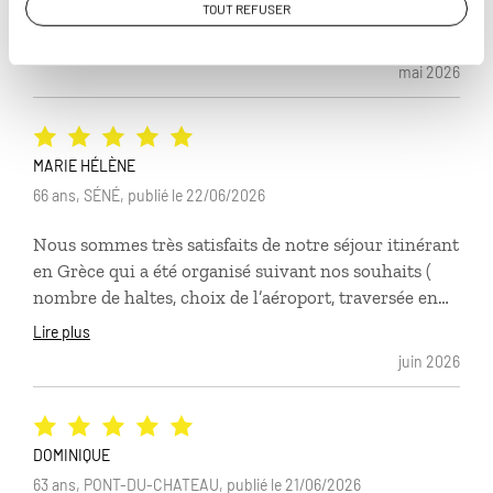
peloponese, ses sites, son calme nous ont ravis. Nous
TOUT REFUSER
envisageons d approfondir ce pays que nous ne
Lire plus
connaissions pas. Nous sommes très satisfaits des
mai 2026
prestations du comptoir des voyages.
MARIE HÉLÈNE
66 ans, SÉNÉ, publié le 22/06/2026
Nous sommes très satisfaits de notre séjour itinérant
en Grèce qui a été organisé suivant nos souhaits (
nombre de haltes, choix de l’aéroport, traversée en
bateau de Corfou, etc…)
Lire plus
juin 2026
DOMINIQUE
63 ans, PONT-DU-CHATEAU, publié le 21/06/2026