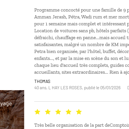
Programme concocté pour une famille de 9 pe
Amman Jerash, Pétra, Wadi rum et mer mor
pour 1 semaine mais complet et intéressant p
Location de voitures sans pb, hôtels parfaits 
défraichi, chauffage en panne...mais accueil t
satisfaisantes, malgré un nombre de KM impo
Petra bien organisée, par l'hôtel, buffet, déc
enfants..., et par la mise en scène du son et l
chaque lieu d'accueil très complets, guides c
accueillants, sites extraordinaires... Rien à aj
THOMAS
40 ans, L HAY LES ROSES, publié le 05/01/2026
oyage
Très belle organisation de la part deComptoi