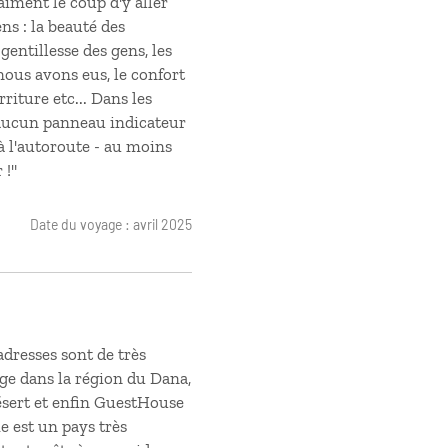
aiment le coup d'y aller
ns : la beauté des
 gentillesse des gens, les
ous avons eus, le confort
rriture etc... Dans les
 aucun panneau indicateur
'à l'autoroute - au moins
 !"
Date du voyage : avril 2025
adresses sont de très
e dans la région du Dana,
ésert et enfin GuestHouse
e est un pays très