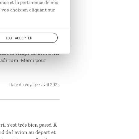
ence et la pertinence de nos
 vos choix en cliquant sur
l'organisation de notre
r notre conseiller . Nous
l de Dana jusqu'a Feynan
cule. le choix des hotels
TOUT ACCEPTER
ention speciale pour le
ndre le temps de découvrir
 wadi rum. Merci pour
Date du voyage : avril 2025
l s'est très bien passé. A
rd de l'avion au départ et