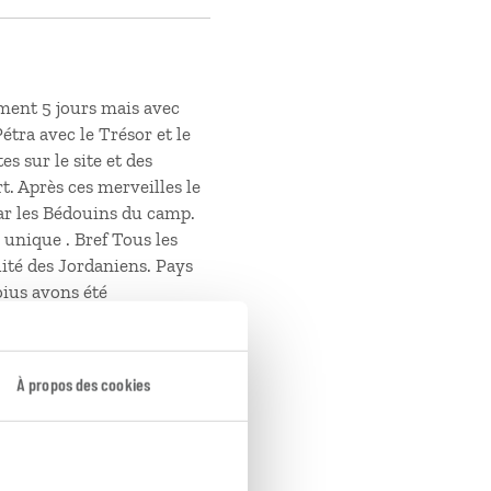
ment 5 jours mais avec
étra avec le Trésor et le
s sur le site et des
. Après ces merveilles le
 les Bédouins du camp.
unique . Bref Tous les
lité des Jordaniens. Pays
oius avons été
re, qui répond à nos
ent. Un immense merci
À propos des cookies
Date du voyage : mai 2025