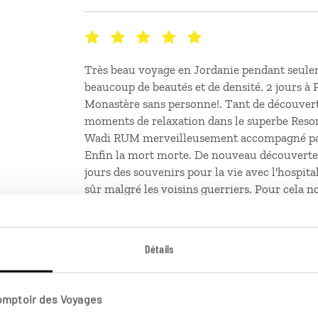
Très beau voyage en Jordanie pendant seule
beaucoup de beautés et de densité. 2 jours à P
Monastère sans personne!. Tant de découverte
moments de relaxation dans le superbe Resort
Wadi RUM merveilleusement accompagné par
Enfin la mort morte. De nouveau découverte 
jours des souvenirs pour la vie avec l'hospita
sûr malgré les voisins guerriers. Pour cela n
formidablement accompagnés par la conseillè
questions /angoisses jusqu'au dernier mom
Détails
Publié le 17/05/2025
Comptoir des Voyages