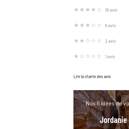
16 avis
6 avis
2 avis
1 avis
Lire la charte des avis
Nos 6 idées de v
Jordanie