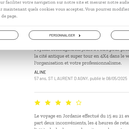
ur faciliter votre navigation sur notre site et mesurer notre audi
ir maintenant quels cookies vous acceptez. Vous pourrez modifier
De retour de Jordanie nous sommes ravis de 
 de page.
sejour en auto tour et des conseils donnés pa
avons apprecié de pouvoir faire le Dana Trai
avec transfert de nos bagages et de notre vehi
PERSONNALISER
correspondait parfaitement à nos attentes. m
Feynan ecolodge.trois jours à Petra pour pre
la cité antique et super tour en 4X4 dans le
l'organisation et votre professionnalisme.
ALINE
57 ans, ST LAURENT D AGNY, publié le 08/05/2025
Le voyage en Jordanie effectué du 15 au 21 avri
part deux inconvénients, les 4 heures de reta