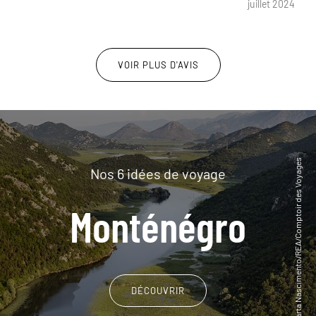
juillet 2024
même pas à la taille du lit, chambre bruyante qui
donnait sur la route au dessus, très fréquentée, pas
de rideaux occultants pour nous épargner la lumière
vive des réverbères de la route. Tout est fait à
VOIR PLUS D'AVIS
l'économie, les équipements de la chambre sont
vétustes. Petit déjeuner très moyen.Superbe
hébergement à Limljani : les propriétaires proposent
un dîner excellent à base de produits
maisonDifficultés de connexion Wifi, pas de TV à
Zabljak (donc pas de JO)
Nos 6 idées de voyage
Monténégro
DÉCOUVRIR