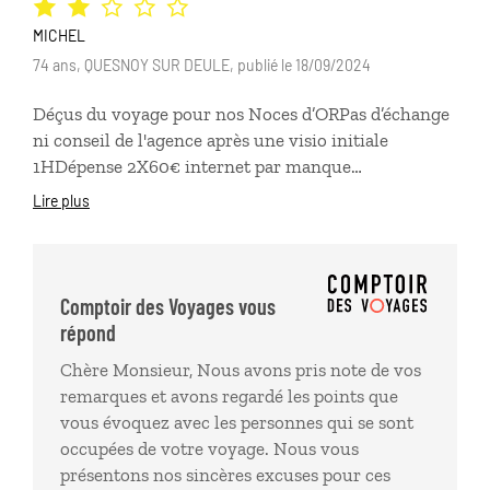
le massif du Lovcen. Nous recommandons!
MICHEL
74 ans, QUESNOY SUR DEULE, publié le 18/09/2024
Déçus du voyage pour nos Noces d’ORPas d’échange
ni conseil de l'agence après une visio initiale
1HDépense 2X60€ internet par manque
informationsHôtels : sur 4 , 2 correspondent à nos
Lire plus
attentes les 2 autres en dessousKolasin : odeur urine
dans 1 sdb, entretien moyenKostanjica : ne vaut pas 3
*en bord route passagère, dangereuse en sortie
virage, pas de plage, balade à pied impossible, vue sur
Comptoir des Voyages vous
mer=toit terrasse câbles, accès hôtel plan incliné
répond
béton glissant et escalier entravé par vidange clim.
Chère Monsieur, Nous avons pris note de vos
Sdb exigues pas de prise ni tablette pour 1.Balades en
remarques et avons regardé les points que
bateau lac Skadar 5H30, bouches KOTOR 4H trop
vous évoquez avec les personnes qui se sont
longues avec guide anglophoneSsentiment d’avoir
occupées de votre voyage. Nous vous
trop payé en comparant les prix sur place
présentons nos sincères excuses pour ces