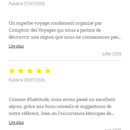
Publié le 27/07/2026
Un superbe voyage rondement organisé par
Comptoir des Voyages qui nous a permis de
découvrir une région que nous ne connaissions pas
du tout: la Bosnie et le Monténégro. Le conseiller en
Lire plus
charge de notre dossier (qui lui connaissait
juillet 2026
parfaitement notre destination) a été à l'écoute, nous
a proposé des hébergements et des lieux qui
correspondaient parfaitement à notre désir et à
notre budget. On est ravis!!
Publié le 03/07/2026
Comme d'habitude, nous avons passé un excellent
séjour, grâce aux bons conseils et suggestions de
notre référent, Jean en l'occurrence.Mercipas de
mauvaises surprises, visites de sites restaurés,
Lire plus
coquets et propres, gentillesse des