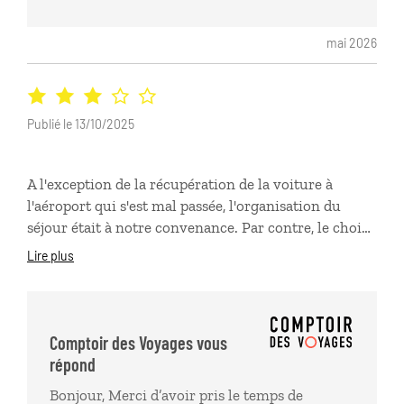
mai 2026
Publié le 13/10/2025
A l'exception de la récupération de la voiture à
l'aéroport qui s'est mal passée, l'organisation du
séjour était à notre convenance. Par contre, le choix
des logements ne nous a pas convenu : aucun
Lire plus
charme, le premier vue sur un toit en tôle ondulée,
le second "Lodge" logements entassés les uns à côté
des autres sans vue, enfin le troisième le long d'une
route très passante. A noter qu'il conviendrait de ne
Comptoir des Voyages vous
pas utiliser l'aéroport de Tivat. Nous avons attendus
répond
2H coincés dans une foule compacte pour
Bonjour, Merci d’avoir pris le temps de
l'enregistrement. Impossible d'accéder au bar pour