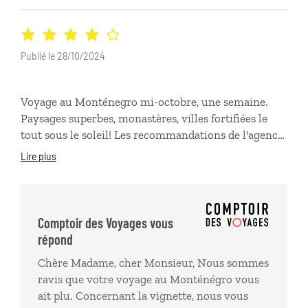
Publié le 28/10/2024
Voyage au Monténegro mi-octobre, une semaine.
Paysages superbes, monastères, villes fortifiées le
tout sous le soleil! Les recommandations de l'agence
nous ont été utiles. Hôtellerie de qualité, surtout à
Lire plus
Zalbjack. Seul petit bémol, l'agence avait prévu la
vignette qui permet à la voiture de passer de la
Croatie au Monténégro, mais malheureusement
nous ne l'avions pas dans les vouchers et avons dû la
Comptoir des Voyages vous
payer sur place.
répond
Chère Madame, cher Monsieur, Nous sommes
ravis que votre voyage au Monténégro vous
ait plu. Concernant la vignette, nous vous