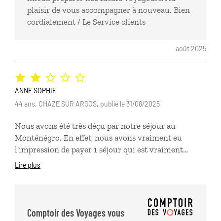
plaisir de vous accompagner à nouveau. Bien
cordialement / Le Service clients
août 2025
ANNE SOPHIE
44 ans, CHAZE SUR ARGOS, publié le 31/08/2025
Nous avons été très déçu par notre séjour au
Monténégro. En effet, nous avons vraiment eu
l'impression de payer 1 séjour qui est vraiment
surévalué par rapport aux prestations sur place.
Lire plus
Aussi, le budget à prévoir sur place est exorbitant, les
repas sont au tarif Européen, tout est prétexte à
payer, jusqu'au particulier qui bizarrement fait payer
son parking uniquement en espèce, pour se rendre à
Comptoir des Voyages vous
la plage. les routes sont peu nombreuses et très mal