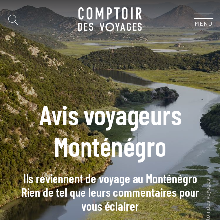
MENU
Avis voyageurs
Monténégro
Ils reviennent de voyage au Monténégro
Rien de tel que leurs commentaires pour
vous éclairer