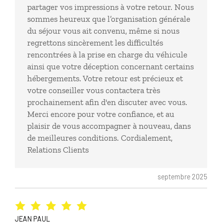
partager vos impressions à votre retour. Nous
prendre un petit déjeuner, une seule personne aux
sommes heureux que l’organisation générale
passeports et contrôle des bagages interminable. 5
du séjour vous ait convenu, même si nous
avions décollaient à 5mn d'intervalle !
regrettons sincèrement les difficultés
rencontrées à la prise en charge du véhicule
ainsi que votre déception concernant certains
hébergements. Votre retour est précieux et
votre conseiller vous contactera très
prochainement afin d'en discuter avec vous.
Merci encore pour votre confiance, et au
plaisir de vous accompagner à nouveau, dans
de meilleures conditions. Cordialement,
Relations Clients
septembre 2025
JEAN PAUL