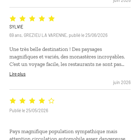
juin 2026
MonténégrinsHébergement dans un petit hôtel de
charme familial très agréable, proche de très bons
restaurants, note particulière pour le Timun
(excellent sur tous les sujets)déconnection complète,
SYLVIE
une vraie belle découverte !la cité de Dubrovnik vaut
69 ans, GREZIEU LA VARENNE, publié le 25/06/2026
largement le détour malgré les drames vécus, il y a
Une très belle destination ! Des paysages
quelques décennies, qui ne nous permettent pas de
magnifiques et variés, des monastères incroyables.
voir les monuments originaux mais, ils sont très
C’est un voyage facile, les restaurants ne sont pas
bien restaurés.Note particulière pour la War gallery
très chers. En juin c’est idéal, du beau temps, pas trop
museum
Lire plus
de monde. Une belle découverte.
juin 2026
Publié le 25/05/2026
Pays magnifique population sympathique mais
attention circulation automobile assez dangereuse