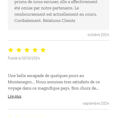
prions de nous excuser, elle a effectivement
été omise par notre partenaire. Le
remboursement est actuellement en cours.
Cordialement. Relations Clients
octobre 2024
Publié le 03/10/2024
Une belle escapade de quelques jours au
Montenegro... Nous sommes tres satisfaits de ce
voyage dans ce magnifique pays. Bon choix de
l'hotel, au calme, avec une vue splendide sur la baie.
Lire plus
Excellent restaurant a l'hôtel, ce qui etait
septembre 2024
particulièrement appreciable. Visite privée de Kotor
tb et excellent choix par l'agence de la taverne dans