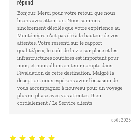
répond
entretenues, nous avons estimé sur 9 jours sur place
Bonjour, Merci pour votre retour, que nous
avoir perdu 3 jours. Certes les paysages sont jolis
lisons avec attention. Nous sommes
mais très peu d'accès sans devoir payer notamment
sincèrement désolés que votre expérience au
les plages.
Monténégro n’ait pas été à la hauteur de vos
attentes. Votre ressenti sur le rapport
qualité/prix, le coût de la vie sur place et les
infrastructures routières est important pour
nous, et nous allons en tenir compte dans
l’évaluation de cette destination. Malgré la
déception, nous espérons avoir l’occasion de
vous accompagner à nouveau pour un voyage
plus en phase avec vos attentes. Bien
cordialement / Le Service clients
août 2025