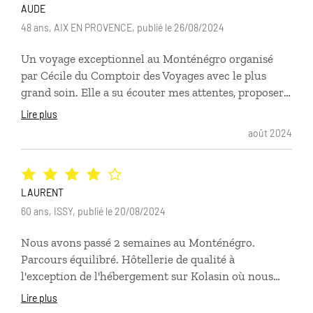
AUDE
48 ans, AIX EN PROVENCE, publié le 26/08/2024
Un voyage exceptionnel au Monténégro organisé
par Cécile du Comptoir des Voyages avec le plus
grand soin. Elle a su écouter mes attentes, proposer
des idées parfaitement adaptées et est restée très
Lire plus
disponible pendant notre séjour. Je recommande
août 2024
donc vivement Comptoir des Voyages et les
solliciterai sans aucun doute pour notre prochaine
destination !!
LAURENT
60 ans, ISSY, publié le 20/08/2024
Nous avons passé 2 semaines au Monténégro.
Parcours équilibré. Hôtellerie de qualité à
l'exception de l'hébergement sur Kolasin où nous
étions logés dans le bâtiment principal (et non pas
Lire plus
dans un chalet indépendant) : les draps n'étaient