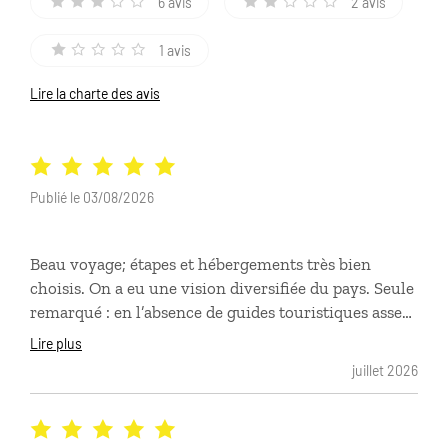
6 avis
2 avis
1 avis
Lire la charte des avis
Publié le 03/08/2026
Beau voyage; étapes et hébergements très bien
choisis. On a eu une vision diversifiée du pays. Seule
remarqué : en l’absence de guides touristiques assez
développés, on aurait juste apprécié d’avantages’ de
Lire plus
conseils de visites et balades.
juillet 2026