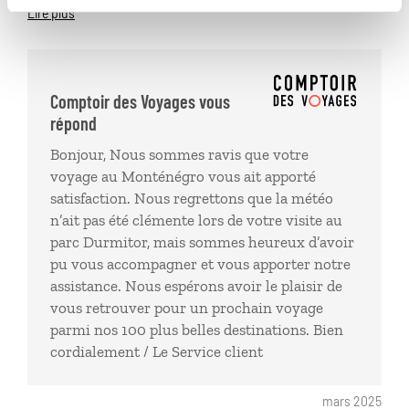
trop tôt dans la saison , il y neigeait d'ailleurs quand
Lire plus
nous devions y aller. Les "locaux" nous ont
déconseiller de prendre la route .D'apres eux, pas
avant le mois de Juin le changement de programme
s'est bien organisé grâce à vos équipes. 2 nuits
Comptoir des Voyages vous
d'hotel à payer en plus quand même
répond
Bonjour, Nous sommes ravis que votre
voyage au Monténégro vous ait apporté
satisfaction. Nous regrettons que la météo
n’ait pas été clémente lors de votre visite au
parc Durmitor, mais sommes heureux d’avoir
pu vous accompagner et vous apporter notre
assistance. Nous espérons avoir le plaisir de
vous retrouver pour un prochain voyage
parmi nos 100 plus belles destinations. Bien
cordialement / Le Service client
mars 2025