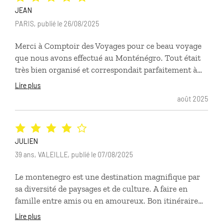
JEAN
PARIS, publié le 26/08/2025
Merci à Comptoir des Voyages pour ce beau voyage
que nous avons effectué au Monténégro. Tout était
très bien organisé et correspondait parfaitement à
nos souhaits et à nos discussions préalables avec
Lire plus
l'agence. Nous recommandons fortement Comptoir
août 2025
des Voyages, nous n'hésiterons pas à refaire appel à
eux pour la préparation de nos prochaine vacances.
JULIEN
39 ans, VALEILLE, publié le 07/08/2025
Le montenegro est une destination magnifique par
sa diversité de paysages et de culture. A faire en
famille entre amis ou en amoureux. Bon itinéraire
composé par l agence Attention cependant au choix
Lire plus