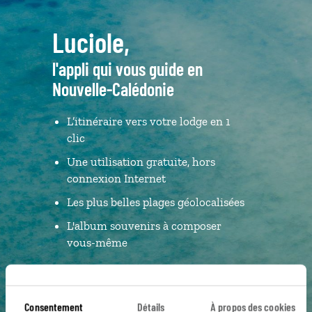
Luciole,
l'appli qui vous guide en
Nouvelle-Calédonie
L’itinéraire vers votre lodge en 1
clic
Une utilisation gratuite, hors
connexion Internet
Les plus belles plages géolocalisées
L'album souvenirs à composer
vous-même
DÉCOUVRIR LUCIOLE
Consentement
Détails
À propos des cookies