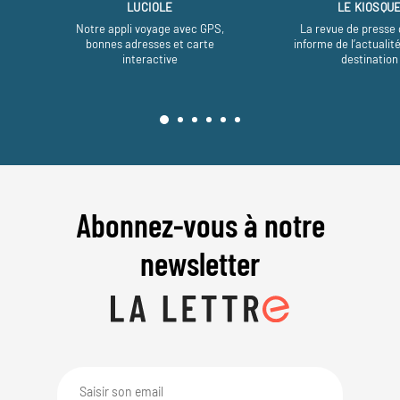
LUCIOLE
LE KIOSQU
Notre appli voyage avec GPS,
La revue de presse 
bonnes adresses et carte
informe de l’actualit
interactive
destination
Abonnez-vous à notre
newsletter