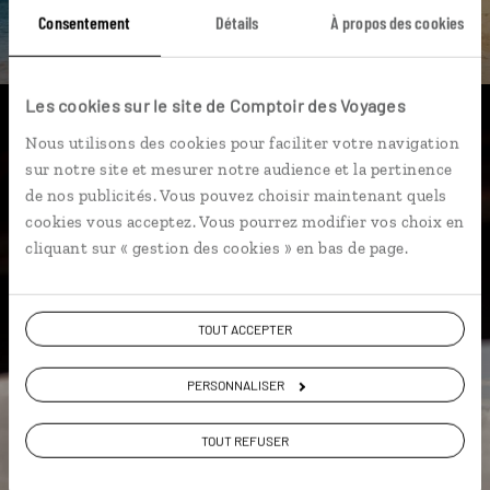
Consentement
Détails
À propos des cookies
DÉCOUVRIR
Les cookies sur le site de Comptoir des Voyages
Luciole,
Nous utilisons des cookies pour faciliter votre navigation
sur notre site et mesurer notre audience et la pertinence
l'appli qui vous guide en
de nos publicités. Vous pouvez choisir maintenant quels
République Dominicaine
cookies vous acceptez. Vous pourrez modifier vos choix en
cliquant sur « gestion des cookies » en bas de page.
L’itinéraire vers votre
robinsonnade en 1 clic
TOUT ACCEPTER
Notre sélection de
colmados
Les plus belles plages géolocalisées
PERSONNALISER
L'album souvenirs à composer
vous-même
TOUT REFUSER