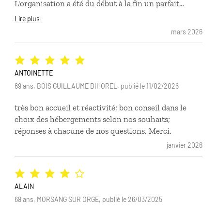
L'organisation a été du début à la fin un parfait
succès. Nous avons été suivi avant, après et surtout
Lire plus
pendant le voyage. Tout était clair et finement ficelé.
mars 2026
Les personnes choisies par l'agence afin de nous
accueillir sur place ont toutes été merveilleuses.
Merci pour tout!!!
ANTOINETTE
69 ans, BOIS GUILLAUME BIHOREL, publié le 11/02/2026
très bon accueil et réactivité; bon conseil dans le
choix des hébergements selon nos souhaits;
réponses à chacune de nos questions. Merci.
janvier 2026
ALAIN
68 ans, MORSANG SUR ORGE, publié le 26/03/2025