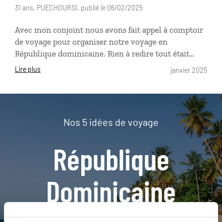
31 ans, PUECHOURSI, publié le 06/02/2025
Avec mon conjoint nous avons fait appel à comptoir
de voyage pour organiser notre voyage en
République dominicaine. Rien à redire tout était
parfait, de la prise de contact à l’organisation avec les
Lire plus
janvier 2025
excursions. Je recommande à 100% Merci
Nos 5 idées de voyage
République
Dominicaine