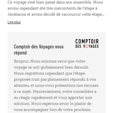
Ce voyage s'est bien passé dans son ensemble. Nous
avons cependant été très mécontents de l'étape à
Jarabacoa et avons décidé de raccourcir cette étape
de trois nuits à une seule. Ce soit-disant éco-lodge
Lire plus
était très difficilement accessible, pas du tout
indiqué, il n'y avait strictement rien à y faire :
aucune indication des balades possibles (y-en-avait-
il ?), pas de restauration, et équipement de la
Comptoir des Voyages vous
chambre réduit à sa plus simple expression. Mais
répond
pire encore l'excursion prévue depuis cet endroit se
Bonjour, Nous sommes ravis que votre
trouvait à 70 kms de là sur le chemin de l'étape
voyage se soit globalement bien déroulé.
suivante. Nous avons du coup décidé de partir vers
Nous regrettons cependant que l'étape
l'étape suivante après l'excursion et de ne pas rester
proposée n'ait pas pleinement répondu à vos
un jour de plus à Jarabacoa.
attentes, et nous vous présentons nos excuses
à ce sujet. Heureusement, votre conseillère a
su réagir rapidement et vous apporter une
solution. Nous espérons avoir le plaisir de
vous accompagner lors de votre prochain