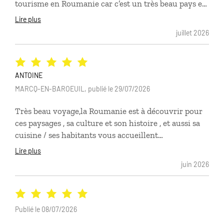
tourisme en Roumanie car c’est un très beau pays et
il y a énormément à voir. Le circuit était parfait,
Lire plus
Nous avions demandé des petits hôtels de charme et
juillet 2026
vraiment tous les soirs c était une belle découverte.
Merci à Comptoir des voyages.Je recommande!
ANTOINE
MARCQ-EN-BAROEUIL, publié le 29/07/2026
Très beau voyage,la Roumanie est à découvrir pour
ces paysages , sa culture et son histoire , et aussi sa
cuisine / ses habitants vous accueillent
chaleureusement // des hébergements originaux et
Lire plus
surtout inhabituels , à découvrir, comme les églises
juin 2026
de Bucovine ou le "cimetière joyeux" Un regret: nous
n'avons pas parcouru la route Transfargaran...qui
semble être magique ! Nous aurions du changer
notre programe et évitér le Chateau de Bran et ses
Publié le 08/07/2026
faux Dracula pour cette route. Un grand merci à