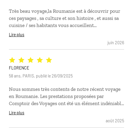
l'équipe de CV, qi a été disponible rapidelment au
Très beau voyage,la Roumanie est à découvrir pour
téléphone quand nous en avons eu besoin. Et un très
ces paysages , sa culture et son histoire , et aussi sa
gros bon point pour les guides qui nous ont
cuisine / ses habitants vous accueillent
accompagné dans les grandes vill
chaleureusement // des hébergements originaux et
Lire plus
surtout inhabituels , à découvrir / avec mon mari
juin 2026
nous avons eu le même ressenti, un dépaysement
complet . Un pays secure et serein
FLORENCE
58 ans, PARIS, publié le 26/09/2025
Nous sommes très contents de notre récent voyage
en Roumanie. Les prestations proposées par
Comptoir des Voyages ont été un élément indéniable
de sa réussite : excellent choix d’hébergements et
Lire plus
petits plus avec la visite guidée en petit comité
août 2025
suivie d’un dîner au musée du communisme de
Bucarest et la visite guidée du sanctuaire des ours