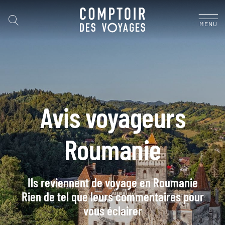
MENU
Avis voyageurs
Roumanie
Ils reviennent de voyage en Roumanie
Rien de tel que leurs commentaires pour
vous éclairer