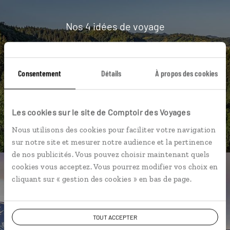
présente et de très bons conseils quant à l’esprit de
voyage que nous souhaitions : un voyage immersif
avec, chaque jour, de village en village, un
Nos 4 idées de voyage
ravissement. Que dire de plus que nous
retournerons sans aucun doute en Roumanie à la
Roumanie
découverte d’autres régions, et que nous
Consentement
Détails
À propos des cookies
recommandons mille fois Comptoir des voyages et
Loanne.
DÉCOUVRIR
Les cookies sur le site de Comptoir des Voyages
Nous utilisons des cookies pour faciliter votre navigation
sur notre site et mesurer notre audience et la pertinence
de nos publicités. Vous pouvez choisir maintenant quels
cookies vous acceptez. Vous pourrez modifier vos choix en
Luciole,
cliquant sur « gestion des cookies » en bas de page.
l'appli qui vous guide en
Roumanie
TOUT ACCEPTER