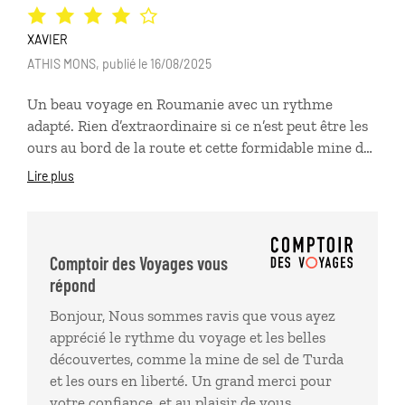
Libearty Bear près de Brasov.
XAVIER
ATHIS MONS, publié le 16/08/2025
Un beau voyage en Roumanie avec un rythme
adapté. Rien d’extraordinaire si ce n’est peut être les
ours au bord de la route et cette formidable mine de
sel de Turda mais un tout très agréable et accessible.
Lire plus
Ps Dracula n’existe pas …
Comptoir des Voyages vous
répond
Bonjour, Nous sommes ravis que vous ayez
apprécié le rythme du voyage et les belles
découvertes, comme la mine de sel de Turda
et les ours en liberté. Un grand merci pour
votre confiance, et au plaisir de vous