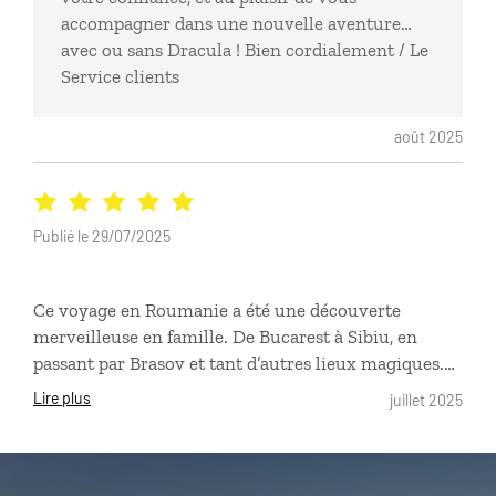
accompagner dans une nouvelle aventure…
avec ou sans Dracula ! Bien cordialement / Le
Service clients
août 2025
Publié le 29/07/2025
Ce voyage en Roumanie a été une découverte
merveilleuse en famille. De Bucarest à Sibiu, en
passant par Brasov et tant d’autres lieux magiques.
L’itinéraire proposée par Loanne était absolument
Lire plus
juillet 2025
parfait : le choix des parcours, les hôtels, les bonnes
adresses…Tout a été fluide, parfaitement organisé, et
répondant pleinement à nos attentes. Loanne a été