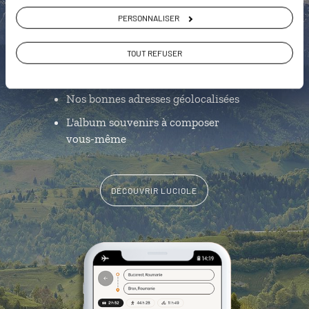
L’itinéraire vers votre pension en 1
PERSONNALISER
clic
TOUT REFUSER
Notre sélection des plus beaux
châteaux
Nos bonnes adresses géolocalisées
L'album souvenirs à composer
vous-même
DÉCOUVRIR LUCIOLE