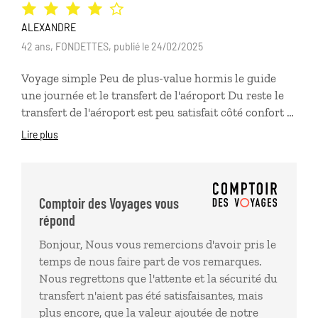
gros complexes. Nous recommandons cette agence
les yeux fermés.
ALEXANDRE
42 ans, FONDETTES, publié le 24/02/2025
Voyage simple Peu de plus-value hormis le guide
une journée et le transfert de l'aéroport Du reste le
transfert de l'aéroport est peu satisfait côté confort et
sécurité : beaucoup d'attente à l'aller, un chauffeur
Lire plus
rivé sur son smartphone pendant l'heure de route
faisant craindre des accrochages sur des voies
rapides.
Comptoir des Voyages vous
répond
Bonjour, Nous vous remercions d'avoir pris le
temps de nous faire part de vos remarques.
Nous regrettons que l'attente et la sécurité du
transfert n'aient pas été satisfaisantes, mais
plus encore, que la valeur ajoutée de notre