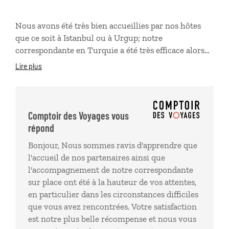
Nous avons été très bien accueillies par nos hôtes
que ce soit à Istanbul ou à Urgup; notre
correspondante en Turquie a été très efficace alors
que nous étions en difficulté à la suite d'un accident
Lire plus
de la circulation. Nous avons été très bien entourées
et vous en remercions. Je recommande Comptoir
des voyages pour le suivi et l'accompagnement lors
du voyage.
Comptoir des Voyages vous
répond
Bonjour, Nous sommes ravis d'apprendre que
l'accueil de nos partenaires ainsi que
l'accompagnement de notre correspondante
sur place ont été à la hauteur de vos attentes,
en particulier dans les circonstances difficiles
que vous avez rencontrées. Votre satisfaction
est notre plus belle récompense et nous vous