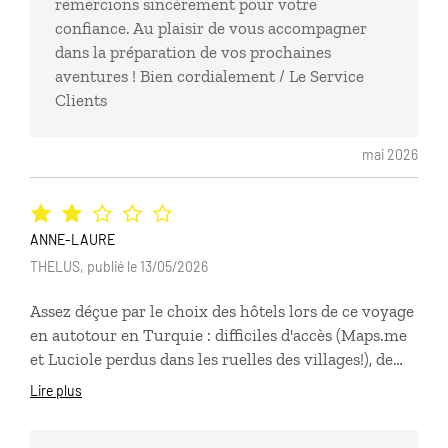
remercions sincèrement pour votre
confiance. Au plaisir de vous accompagner
dans la préparation de vos prochaines
aventures ! Bien cordialement / Le Service
Clients
mai 2026
ANNE-LAURE
THELUS, publié le 13/05/2026
Assez déçue par le choix des hôtels lors de ce voyage
en autotour en Turquie : difficiles d'accès (Maps.me
et Luciole perdus dans les ruelles des villages!), de
confort acceptable mais la plupart bruyants
Lire plus
(musique, soirées live, chambre mal insonorisée), et
pas toujours localisés de façon pertinente (Denizli).