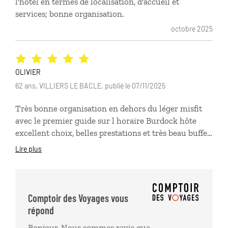
l'hôtel en termes de localisation, d'accueil et
services; bonne organisation.
octobre 2025
OLIVIER
62 ans, VILLIERS LE BACLE, publié le 07/11/2025
Très bonne organisation en dehors du léger misfit
avec le premier guide sur l horaire Burdock hôte
excellent choix, belles prestations et très beau buffet
petit déjeuner Personnel très aimable Les trois
Lire plus
journées organisées bien rythmées. 5 étoile pour la
journée gastronomique et culturelle avec Elif !!
Excellent !! Et excellent guide Petit bémol pour la
visite libre avec guide du dimanche 26 Prévoir un
Comptoir des Voyages vous
programme avant et se coordonner pour l achat des
répond
billets des différents sites. Nous avons acheté des
Bonjour, Nous sommes ravis que