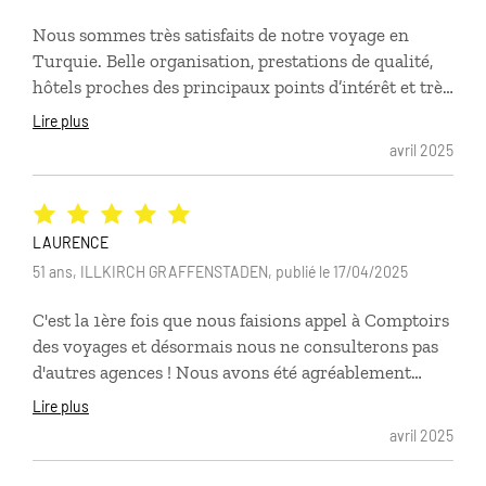
Nous sommes très satisfaits de notre voyage en
Turquie. Belle organisation, prestations de qualité,
hôtels proches des principaux points d’intérêt et très
bon accueil. C’était notre premier voyage avec
Lire plus
Comptoir des Voyages et nous aurons sans
avril 2025
hésitation recours à leur service pour une prochaine
destination.
LAURENCE
51 ans, ILLKIRCH GRAFFENSTADEN, publié le 17/04/2025
C'est la 1ère fois que nous faisions appel à Comptoirs
des voyages et désormais nous ne consulterons pas
d'autres agences ! Nous avons été agréablement
surpris par la réactivité de notre agent et de sa
Lire plus
correspondante en Turquie. Rien à redire sur la
avril 2025
qualité des prestations ( billets, transferts, guide,
location de voiture...) et le choix des hôtels, loin des