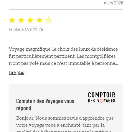
mars 2026
retour en France. La proposition à été très bien
adaptée en fonction de nos gouts et de nos attentes.
Vraiment rien à dire sinon que nous sommes
extrêmement satisfaits de notre voyage et que nous
Publié le 17/11/2025
en garderons un excellent souvenir. Merci à toute
l'équipe
Voyage magnifique, le choix des lieux de résidence
fut particulièrement pertinent. Les montgolfières
n'ont pas volé mais ce n'est imputable à personne
(conditions météo). Le rythme des visites était très
Lire plus
bien choisi aussi. Un petit bémol sur la première
journée : une longue journée d'avion un peu pénible
mais vite oubliée par la beauté des paysages et le
dépaysement. Istambul est merveilleux surtout en
Comptoir des Voyages vous
fin septembre.
répond
Bonjour, Nous sommes ravis d’apprendre que
votre voyage vous a enchanté, tant par la