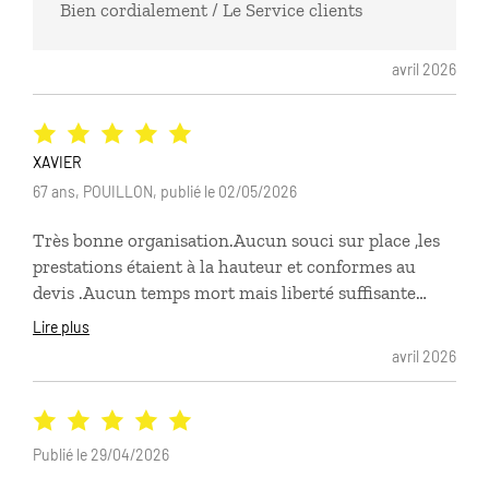
Bien cordialement / Le Service clients
avril 2026
XAVIER
67 ans, POUILLON, publié le 02/05/2026
Très bonne organisation.Aucun souci sur place ,les
prestations étaient à la hauteur et conformes au
devis .Aucun temps mort mais liberté suffisante
pour une exploration personnelle .Les principaux
Lire plus
centres d’intérêt ont été visités.Les hôtels de
avril 2026
qualité,bien situés et confortables.Les transports
aériens et les transferts sans souci
Publié le 29/04/2026