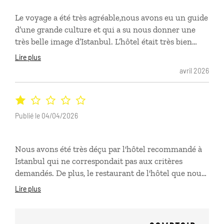
Le voyage a été très agréable,nous avons eu un guide
d’une grande culture et qui a su nous donner une
très belle image d’Istanbul. L’hôtel était très bien
situé et belle chambre confortable et accueil
Lire plus
agréable. Nous avons trouvé à notre arrivée le
avril 2026
chauffeur sans difficulté.Par contre le bémol c’est le
départ,car heureusement que nous voulions
confirmer la veille le taxi,rien n’avait été prévu.On
est arrivé à se faire comprendre et ils ont fait le
Publié le 04/04/2026
nécessaire et nous avons eu un taxi privé à l’heure
pour l’aéroport. Nous gardons de bons souvenirs de
Nous avons été très déçu par l'hôtel recommandé à
cette très belle ville.
Istanbul qui ne correspondait pas aux critères
demandés. De plus, le restaurant de l'hôtel que nous
avions réservé pour une soirée ne nous a pas
Lire plus
correctement traité. Pour finir, les informations sur
le niveau de vie sur place fourni dans leur guide,
était complètement obsolète ce qui nous a porté