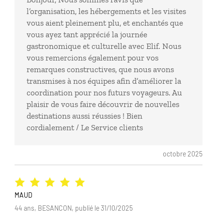
billets en avance pour topkapi et saint sophie, alors
l’organisation, les hébergements et les visites
que le guide peut le faire sur place
vous aient pleinement plu, et enchantés que
vous ayez tant apprécié la journée
gastronomique et culturelle avec Elif. Nous
vous remercions également pour vos
remarques constructives, que nous avons
transmises à nos équipes afin d’améliorer la
coordination pour nos futurs voyageurs. Au
plaisir de vous faire découvrir de nouvelles
destinations aussi réussies ! Bien
cordialement / Le Service clients
octobre 2025
MAUD
44 ans, BESANCON, publié le 31/10/2025