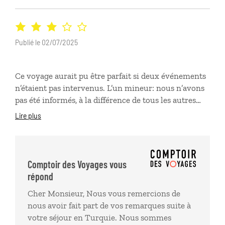
Publié le 02/07/2025
Ce voyage aurait pu être parfait si deux événements
n’étaient pas intervenus. L’un mineur: nous n’avons
pas été informés, à la différence de tous les autres
participants de la dégustation de différents produits
Lire plus
turcs, qu’il ne fallait surtout pas prendre de petit
déjeuner. Or nous avions pris un petit déjeuner
brunch copieux puisque nous faisions des journées
non stop de 9 h à 17:30h sans pose déjeuner. Nous
Comptoir des Voyages vous
n’avons donc pas profité de cette expérience
répond
gourmande. L’autre majeur : le survol de la
Cher Monsieur, Nous vous remercions de
Cappadoce a été programmé la veille de notre retour.
nous avoir fait part de vos remarques suite à
Levés à 2:30h du matin nous sommes allés jusqu’au
votre séjour en Turquie. Nous sommes
point de décollage et sommes illico revenus à notre