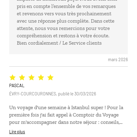
pris en compte l’ensemble de vos remarques
et revenons vers vous très prochainement
avec une réponse plus complète. Dans cette
attente, nous vous remercions pour votre
compréhension et restons à votre écoute.
Bien cordialement / Le Service clients
mars 2026
PASCAL
ÉVRY-COURCOURONNES, publié le 30/03/2026
Un voyage d'une semaine à Istanbul super ! Pour la
première fois j'ai fait appel à Comptoir du Voyage
pour m'accompagner dans notre séjour : conseils,
guide, transfert, hôtel, soirée, contact. Nous avons
Lire plus
apprécié la prestation de bout en bout, du conseil au