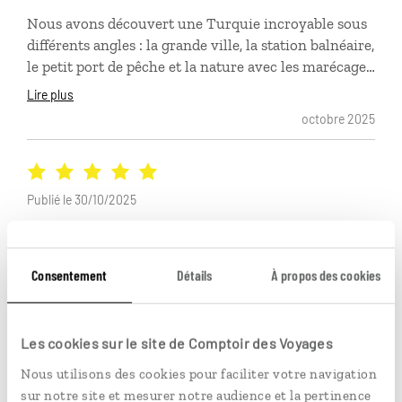
Nous avons découvert une Turquie incroyable sous
différents angles : la grande ville, la station balnéaire,
le petit port de pêche et la nature avec les marécages
et le lac qui se jetait dans la mer. Nous avons adoré !
Lire plus
Tout était très bien expliqué grâce aux livres et à
octobre 2025
l’application et tout a été très bien organisé merci
beaucoup. Nous avons adoré en particulier l’hôtel à
Olympos. Nous avions un contact d’urgence au cas
où sur place et c’est très rassurant. Le fait d’avoir un
Publié le 30/10/2025
guide à Istanbul était vraiment un plus pour
découvrir la ville comme on le souhaitait, apprenant
Véritable coup de cœur pour la Cappadoce !!!
beaucoup de choses sur celle-ci. Et on a adoré
Consentement
Détails
À propos des cookies
également les sorties en bateau. Bref, c’était un très
octobre 2025
beau voyage !
Les cookies sur le site de Comptoir des Voyages
CHRISTELLE
Nous utilisons des cookies pour faciliter votre navigation
52 ans, SAINT GERMAIN DE LA GRANGE, publié le 02/09/2025
sur notre site et mesurer notre audience et la pertinence