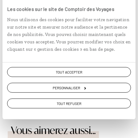
Votre valise pour Fernando de Noronha :
Les cookies sur le site de Comptoir des Voyages
maillots de bain ; crème solaire ;
Nous utilisons des cookies pour faciliter votre navigation
antimoustiques ; caméra pour photos
sur notre site et mesurer notre audience et la pertinence
aquatiques. Et laissez un peu de place pour : un
de nos publicités. Vous pouvez choisir maintenant quels
esprit ouvert ; l'envie de découvrir le paradis sur
terre.
cookies vous acceptez. Vous pourrez modifier vos choix en
cliquant sur « gestion des cookies » en bas de page.
Se restaurer : Vous êtes sur une île entourée
par la mer. Alors, ne vous inquiétez pas : vous
mangerez très bien. Malgré leur simplicité, les
restaurants de l'île maîtrisent parfaitement la
TOUT ACCEPTER
préparation des fruits de mer. Faites-moi
confiance, vous vous régalerez tout les jours
PERSONNALISER
avec les crudités et les poissons de l’île.
TOUT REFUSER
Vous aimerez aussi...