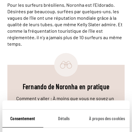
Pour les surfeurs brésiliens, Noronha est l'Eldorado.
Désirées par beaucoup, surfées par quelques-uns, les
vagues de l’île ont une réputation mondiale grâce à la
qualité de leurs tubes, que même Kelly Slater admire. Et
comme la fréquentation touristique de l'île est
réglementée, il n’y a jamais plus de 10 surfeurs au même
temps.
Fernando de Noronha en pratique
Comment y aller : À moins que vous ne soyez un
nageur courageux, le moyen le plus simple et le
plus rapide de rejoindre l'île est l'avion. Recife et
Natal opèrent des vols quotidiens pour l'île. Le
Consentement
Détails
À propos des cookies
temps de vol est de 1 h depuis Recife et 1 h 30
depuis Natal.