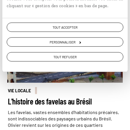
En lire plus
retrouve tout son charme…
cliquant sur « gestion des cookies » en bas de page.
Représentation artistique du quotidien des favelas ©
TOUT ACCEPTER
Olivier Bodart (@beatit!)
PERSONNALISER
TOUT REFUSER
VIE LOCALE
L'histoire des favelas au Brésil
Les favelas, vastes ensembles d'habitations précaires,
sont indissociables des paysages urbains du Brésil.
Olivier revient sur les origines de ces quartiers