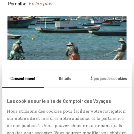
En lire plus
Parnaíba.
Búzios a perpétué une tradition de la pêche ©
kadufernandiz
Consentement
Détails
À propos des cookies
PÉRÉGRINATIONS
Búzios hors saison
Les cookies sur le site de Comptoir des Voyages
Nous utilisons des cookies pour faciliter votre navigation
La station est l'une des stations balnéaires les plus
sur notre site et mesurer notre audience et la pertinence
prisées du Brésil et elle accueille chaque année des
de nos publicités. Vous pouvez choisir maintenant quels
voyageurs venus des quatre coins du monde. Pourtant,
cookies vous acceptez. Vous pourrez modifier vos choix en
c'est quand la foule a déserté ses plages, que Búzios