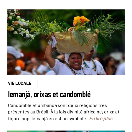
Les offrandes de fleurs transportées par les pratiquants
du Candomblé et Umbanda © Agência Brasil
VIE LOCALE
Iemanjá, orixas et candomblé
Candomblé et umbanda sont deux religions très
présentes au Brésil. À la fois divinité africaine, orixa et
En lire plus
figure pop, Iemanjá en est un symbole.