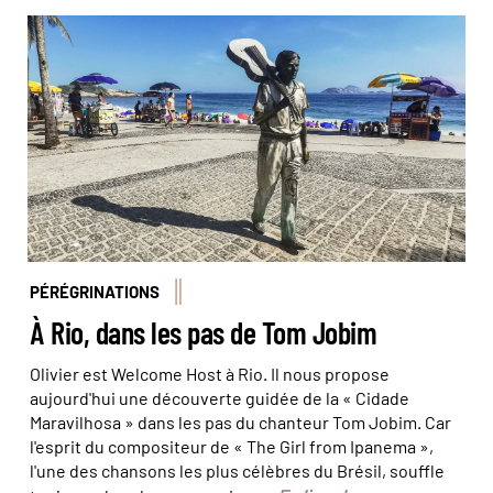
Le long des plages, on peut trouver de nombreuses
statues, dont celle de Tom Jobim à Ipanema. © Frederic
Reglain/Alamy/hemis
PÉRÉGRINATIONS
À Rio, dans les pas de Tom Jobim
Olivier est Welcome Host à Rio. Il nous propose
aujourd'hui une découverte guidée de la « Cidade
Maravilhosa » dans les pas du chanteur Tom Jobim. Car
l'esprit du compositeur de « The Girl from Ipanema »,
l'une des chansons les plus célèbres du Brésil, souffle