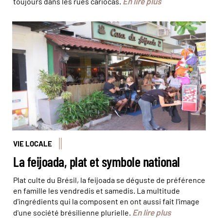
En lire plus
toujours dans les rues cariocas.
Rio a sa propre Maison de la feijoada ! © Olivier Bodart
(@BeatIt!)
VIE LOCALE
La feijoada, plat et symbole national
Plat culte du Brésil, la feijoada se déguste de préférence
en famille les vendredis et samedis. La multitude
d'ingrédients qui la composent en ont aussi fait l'image
En lire plus
d'une société brésilienne plurielle.