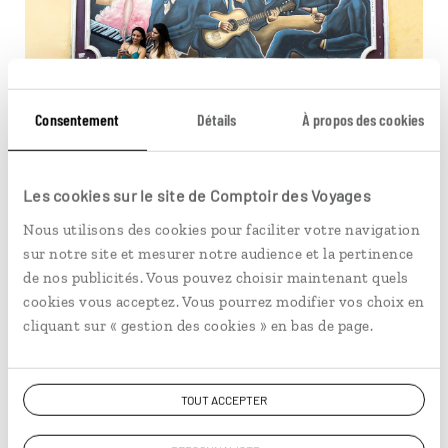
Consentement
Détails
À propos des cookies
CARNET D'ADRESSES
Immersion dans la musique
Les cookies sur le site de Comptoir des Voyages
brésilienne à Rio
Nous utilisons des cookies pour faciliter votre navigation
sur notre site et mesurer notre audience et la pertinence
Connaissez-vous le chorinho et le forró ? À Rio, ces
de nos publicités. Vous pouvez choisir maintenant quels
rythmes emblématiques, avec la samba, résonnent dans
cookies vous acceptez. Vous pourrez modifier vos choix en
les rues. Olivier vous dévoile ses trois lieux préférés
cliquant sur « gestion des cookies » en bas de page.
pour découvrir ces musiques et vibrer au son de cette
culture brésilienne intense et profondément
En lire plus
vivante.
TOUT ACCEPTER
© Azouze FGP/Hemis