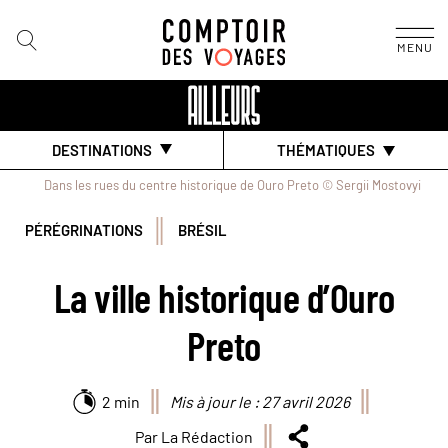
MENU
DESTINATIONS
THÉMATIQUES
Dans les rues du centre historique de Ouro Preto © Sergii Mostovyi
PÉRÉGRINATIONS
BRÉSIL
La ville historique d’Ouro
Preto
2 min
Mis à jour le : 27 avril 2026
Par La Rédaction