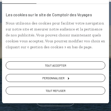
Luciole,
Les cookies sur le site de Comptoir des Voyages
Nous utilisons des cookies pour faciliter votre navigation
l'appli qui vous guide au Brésil
sur notre site et mesurer notre audience et la pertinence
de nos publicités. Vous pouvez choisir maintenant quels
L’itinéraire vers votre
pousada
en 1
cookies vous acceptez. Vous pourrez modifier vos choix en
clic
cliquant sur « gestion des cookies » en bas de page.
Notre sélection de restaurants et
churrascarias
TOUT ACCEPTER
Les plus belles plages géolocalisées
L'album souvenirs à composer
PERSONNALISER
vous-même
TOUT REFUSER
DÉCOUVRIR LUCIOLE