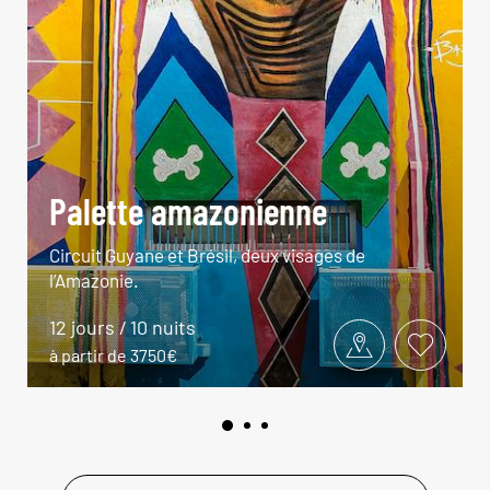
Palette amazonienne
Circuit Guyane et Brésil, deux visages de
l’Amazonie.
12 jours / 10 nuits
à partir de 3750€