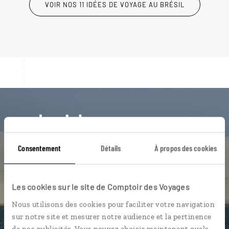
VOIR NOS 11 IDÉES DE VOYAGE AU BRÉSIL
Luciole,
l'appli qui vous guide au Brésil
Consentement
Détails
À propos des cookies
L’itinéraire vers votre
pousada
en 1
clic
Les cookies sur le site de Comptoir des Voyages
Notre sélection de restaurants et
Nous utilisons des cookies pour faciliter votre navigation
churrascarias
sur notre site et mesurer notre audience et la pertinence
Les plus belles plages géolocalisées
de nos publicités. Vous pouvez choisir maintenant quels