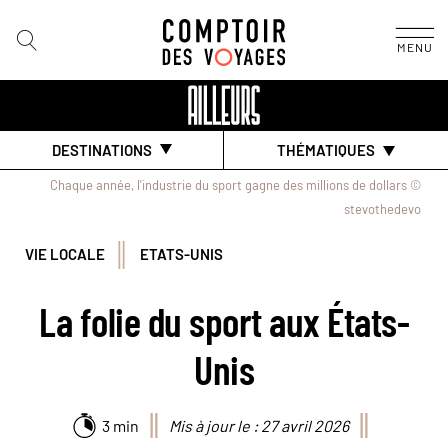
MENU
DESTINATIONS
THÉMATIQUES
Chaque année, l'industrie du sport gagne des millions de dollars ©
stevothedevo
VIE LOCALE
ETATS-UNIS
La folie du sport aux États-
Unis
3 min
Mis à jour le : 27 avril 2026