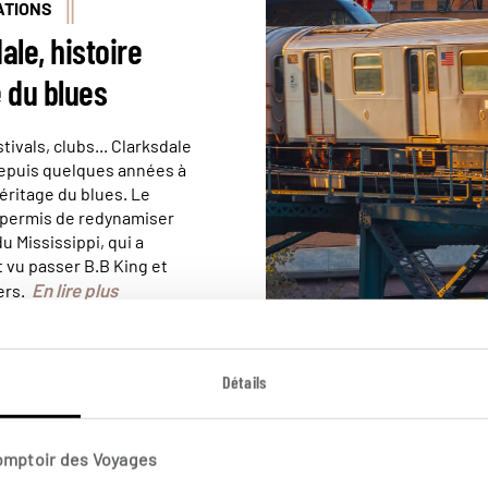
ATIONS
ale, histoire
 du blues
tivals, clubs... Clarksdale
depuis quelques années à
héritage du blues. Le
 permis de redynamiser
du Mississippi, qui a
vu passer B.B King et
En lire plus
ers.
Détails
CONSEILS
Comptoir des Voyages