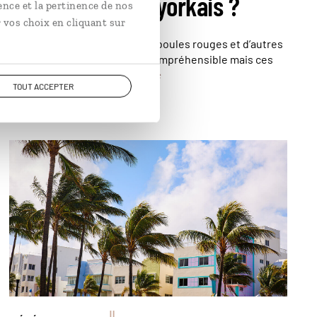
e le métro new-yorkais ?
ence et la pertinence de nos
 vos choix en cliquant sur
des rames locale et express, des boules rouges et d’autres
à New York n’est pas toujours compréhensible mais ces
En lire plus
aider à l’apprivoiser.
TOUT ACCEPTER
Le quartier de Miami Beach est célèbre pour ses
immeubles Art déco qui se fondent au milieu des
palmiers © Tono Balaguer/stock.adobe.com