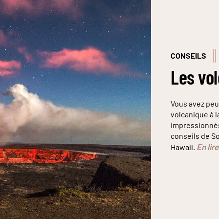
CONSEILS
Les vol
Vous avez peu
volcanique à l
impressionnés 
conseils de So
En lir
Hawaii.