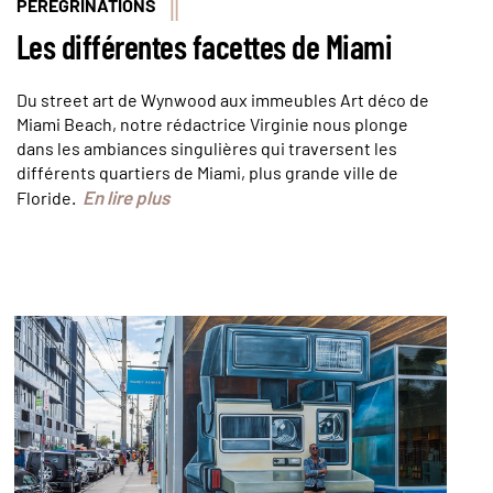
PÉRÉGRINATIONS
Les différentes facettes de Miami
Du street art de Wynwood aux immeubles Art déco de
Miami Beach, notre rédactrice Virginie nous plonge
dans les ambiances singulières qui traversent les
différents quartiers de Miami, plus grande ville de
En lire plus
Floride.
Le quartier de Wynwood Walls à Miami (Floride).
© Jeoffrey Guillemard/Haytham-Rea/Comptoir
des Voyages