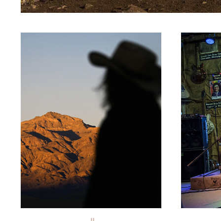
© travelpix/Alamy/Hemis
Concert d
Zero © S
Lambert/