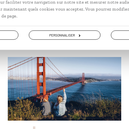
Comment prendr
ur faciliter votre navigation sur notre site et mesurer notre audi
ir maintenant quels cookies vous acceptez. Vous pourrez modifier
 de page.
Des chiffres et des lettres, 
vertes… Le réseau du métro 
quelques tips devraient vous 
PERSONNALISER
© EyeEm Mobile GmbH/iStock