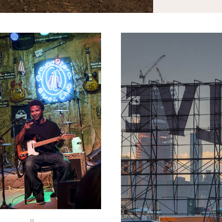
e blues au club Ground
© Jon Arnold Images/he
imon
Haytham/Réa