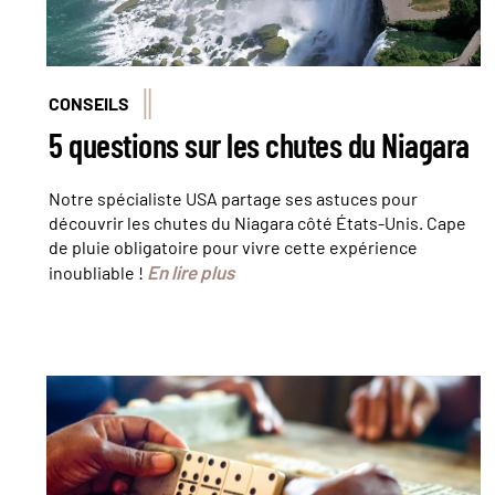
CONSEILS
5 questions sur les chutes du Niagara
Notre spécialiste USA partage ses astuces pour
découvrir les chutes du Niagara côté États-Unis. Cape
de pluie obligatoire pour vivre cette expérience
En lire plus
inoubliable !
Femmes jouant aux dominos dans Little Havana,
à Miami Beach © blazekg - stock.adobe