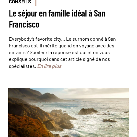
CONSEILS
Le séjour en famille idéal à San
Francisco
Everybody’s favorite city… Le surnom donné à San
Francisco est-il mérité quand on voyage avec des
enfants ? Spoiler : la réponse est oui et on vous
explique pourquoi dans cet article signé de nos
En lire plus
spécialistes.
Big Sur–Californie–États-Unis © Jamie Williams /
California Travel and Tourism Commission OT