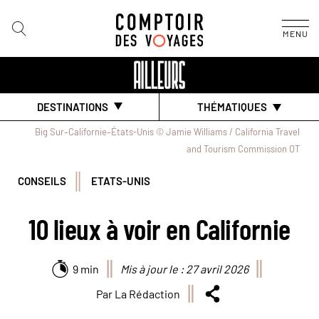
MENU
DESTINATIONS
THÉMATIQUES
Big Sur–Californie–États-Unis © Jamie Williams / California Travel
and Tourism Commission OT
CONSEILS
ETATS-UNIS
10 lieux à voir en Californie
9 min
Mis à jour le : 27 avril 2026
Par La Rédaction