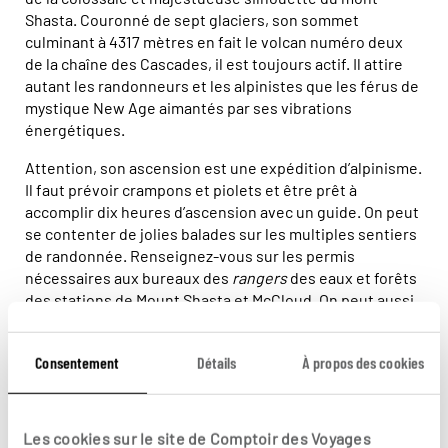
Shasta. Couronné de sept glaciers, son sommet
culminant à 4317 mètres en fait le volcan numéro deux
de la chaîne des Cascades, il est toujours actif. Il attire
autant les randonneurs et les alpinistes que les férus de
mystique New Age aimantés par ses vibrations
énergétiques.
Attention, son ascension est une expédition d’alpinisme.
Il faut prévoir crampons et piolets et être prêt à
accomplir dix heures d’ascension avec un guide. On peut
se contenter de jolies balades sur les multiples sentiers
de randonnée. Renseignez-vous sur les permis
nécessaires aux bureaux des
rangers
des eaux et forêts
des stations de Mount Shasta et McCloud. On peut aussi
se lancer dans du rafting sur les rapides.
Mount Shasta est un patelin au passé tumultueux où
Consentement
Détails
À propos des cookies
cohabitent les magasins d’équipement de montagne et
les boutiques consacrées aux sciences occultes. On
peut se laisser tenter par une séance de yoga ou de
Les cookies sur le site de Comptoir des Voyages
sophrologie, la station abondant en officines de toutes