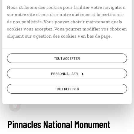
sortes liées à la spiritualité de l’endroit…
Nous utilisons des cookies pour faciliter votre navigation
sur notre site et mesurer notre audience et la pertinence
Six kilomètres au sud, Dunsmuir est un bourg au charme
de nos publicités. Vous pouvez choisir maintenant quels
typique de la province américaine. On y vient admirer son
cookies vous acceptez. Vous pourrez modifier vos choix en
architecture classée, déguster son eau de source
cliquant sur « gestion des cookies » en bas de page.
vantée comme l’une des plus pures du monde, et pour la
pêche à la mouche.
Plus au sud, les trois lacs, Clair Eagle, Whiskeytown et
TOUT ACCEPTER
Shasta alimentés par la Sacramento River, formant la
Whiskeytown-Shasta-Trinity National Recreation Area,
PERSONNALISER
offrent un paradis nautique.
8
TOUT REFUSER
Pinnacles National Monument