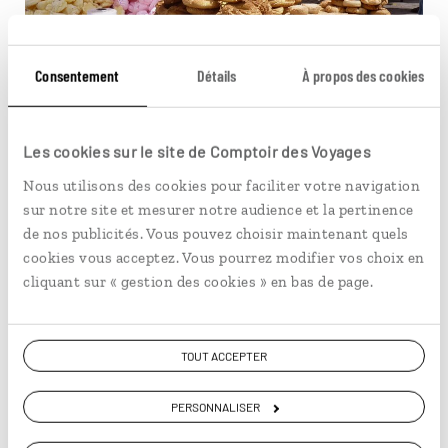
Consentement
Détails
À propos des cookies
Pains wawa en tous genres © Vladimir Vargas
Les cookies sur le site de Comptoir des Voyages
Nous utilisons des cookies pour faciliter votre navigation
Pleuvra, pleuvra pas ?
sur notre site et mesurer notre audience et la pertinence
de nos publicités. Vous pouvez choisir maintenant quels
Il existe une tradition ancestrale et orale qui dit que le
cookies vous acceptez. Vous pourrez modifier vos choix en
temps reflète l’état des « âmes bénies ». S'il pleut au
cliquant sur « gestion des cookies » en bas de page.
moment des visites, cela signifie que les personnes
décédées arrivent en larmes. Elles pleurent car leurs
proches ne se sont pas souvenues d’elles au cours de
TOUT ACCEPTER
l'année. En revanche, un journée ensoleillée signifie que
les défunts sont joyeux, leurs familles s’étant souvenues
PERSONNALISER
d'eux.