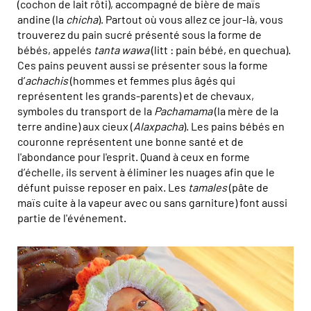
(cochon de lait rôti), accompagné de bière de maïs
andine (la
chicha
). Partout où vous allez ce jour-là, vous
trouverez du pain sucré présenté sous la forme de
bébés, appelés
tanta wawa
(litt : pain bébé, en quechua).
Ces pains peuvent aussi se présenter sous la forme
d’
achachis
(hommes et femmes plus âgés qui
représentent les grands-parents) et de chevaux,
symboles du transport de la
Pachamama
(la mère de la
terre andine) aux cieux (
Alaxpacha
). Les pains bébés en
couronne représentent une bonne santé et de
l'abondance pour l'esprit. Quand à ceux en forme
d’échelle, ils servent à éliminer les nuages ​​afin que le
défunt puisse reposer en paix. Les
tamales
(pâte de
maïs cuite à la vapeur avec ou sans garniture) font aussi
partie de l'événement.