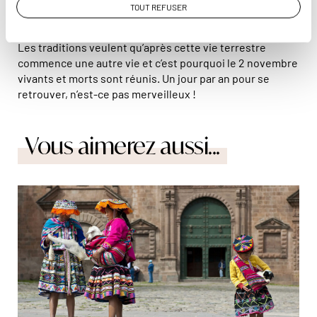
La mort n’est pas quelque chose de joyeux, oh non
TOUT REFUSER
vraiment pas ! Mais là encore, les Péruviens savent
garder le sourire et faire la fête. Incroyable, n’est-ce pas !
Les traditions veulent qu’après cette vie terrestre
commence une autre vie et c’est pourquoi le 2 novembre
vivants et morts sont réunis. Un jour par an pour se
retrouver, n’est-ce pas merveilleux !
Vous aimerez aussi...
© Hervé Hughes/Hemis