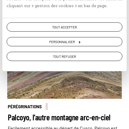
considèrent comme le dernier Ayllu, organisation
cliquant sur « gestion des cookies » en bas de page.
sociale de l'Empire inca. David vous emmène à la
rencontre de ce peuple, de sa vie quotidienne et de ses
En lire plus
rencontres.
TOUT ACCEPTER
Palcoyo © Andrés García Avila
PERSONNALISER
TOUT REFUSER
PÉRÉGRINATIONS
Palcoyo, l'autre montagne arc-en-ciel
Facilement accessible au départ de Cusco, Palcoyo est