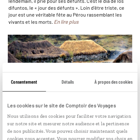
lendemain, il prie pour ses défunts. C'est le dia de los
difuntos, le « jour des défunts ». Loin d'être triste, ce
jour est une véritable fête au Pérou rassemblant les
En lire plus
vivants et les morts.
Q'ero © Sergio Pessolano
Consentement
Détails
À propos des cookies
Les cookies sur le site de Comptoir des Voyages
VIE LOCALE
Nous utilisons des cookies pour faciliter votre navigation
Q’ero, la dernière communauté Inca
sur notre site et mesurer notre audience et la pertinence
de nos publicités. Vous pouvez choisir maintenant quels
Les Q'ero forment une communautés que d'aucuns
cookies vous acceptez. Vous pourrez modifier vos choix en