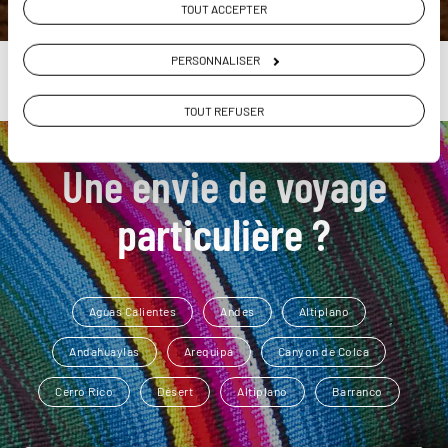
TOUT ACCEPTER
PERSONNALISER
TOUT REFUSER
Une envie de voyage
particulière ?
Aguas Calientes
Andes
Altiplano
Andahuaylas
Arequipa
Canyon de Colca
Cerro Rico
Désert
Altiplano
Barranco