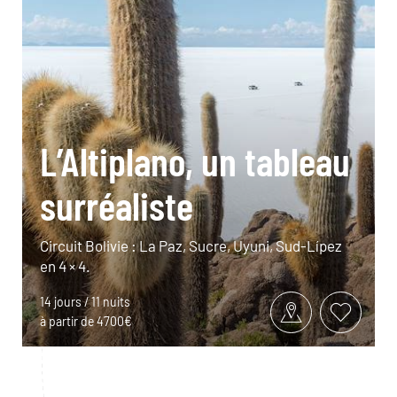
L’Altiplano, un tableau
surréaliste
Circuit Bolivie : La Paz, Sucre, Uyuni, Sud-Lípez
en 4 × 4.
14 jours / 11 nuits
à partir de 4700€