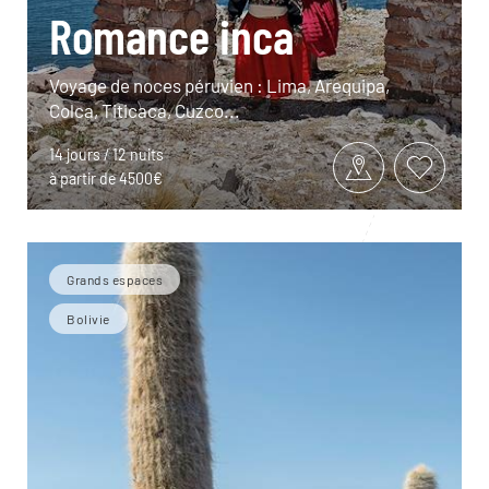
Romance inca
Voyage de noces péruvien : Lima, Arequipa,
Colca, Titicaca, Cuzco...
14 jours / 12 nuits
à partir de 4500€
Grands espaces
Bolivie