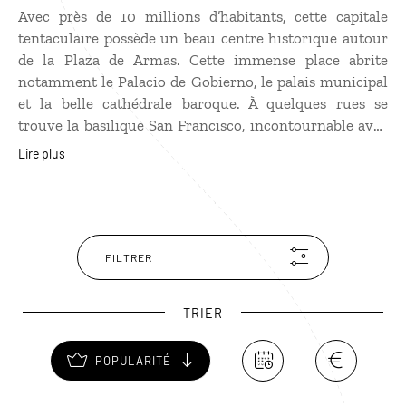
Avec près de 10 millions d’habitants, cette capitale
tentaculaire possède un beau centre historique autour
de la Plaza de Armas. Cette immense place abrite
notamment le Palacio de Gobierno, le palais municipal
et la belle cathédrale baroque. À quelques rues se
trouve la basilique San Francisco, incontournable avec
sa splendide bibliothèque et ses catacombes. Lima
Lire plus
recèle aussi de superbes musées, dont le musée Larco,
réputé pour ses momies et ses œuvres d’art érotiques
précolombiennes ! Pour humer l’ambiance de Lima,
rien ne vaut une virée dans le quartier branché de
Barranco tandis que les amateurs de surf feront un tour
FILTRER
sur les plages de Miraflores.
TRIER
POPULARITÉ