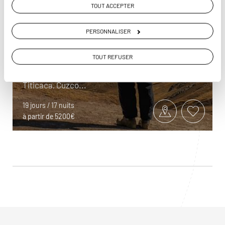
TOUT ACCEPTER
PERSONNALISER
Tandem andin
TOUT REFUSER
Circuit combiné Pérou et Bolivie : Sucre, Uyuni,
Titicaca, Cuzco...
19 jours / 17 nuits
à partir de 5200€