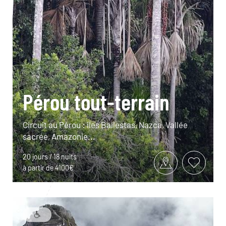
Pérou tout-terrain
Circuit au Pérou : îles Ballestas, Nazca, Vallée
sacrée, Amazonie...
20 jours / 18 nuits
à partir de 4100€