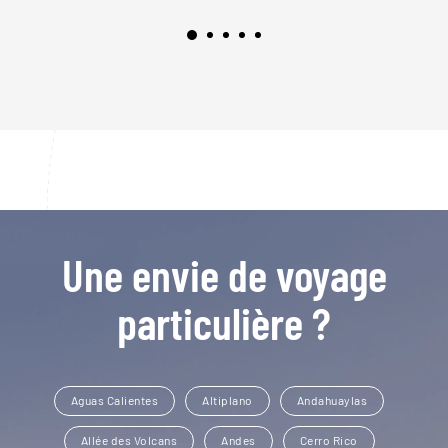
Une envie de voyage
particulière ?
Aguas Calientes
Altiplano
Andahuaylas
Allée des Volcans
Andes
Cerro Rico