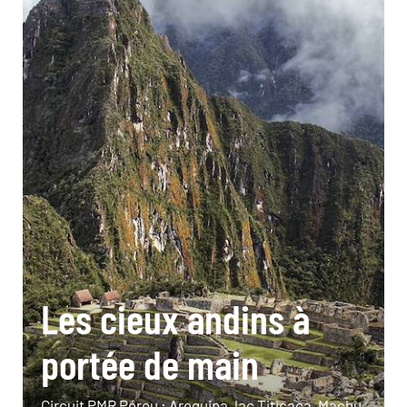
Les cieux andins à
portée de main
Circuit PMR Pérou : Arequipa, lac Titicaca, Machu