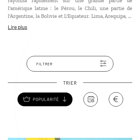
rayonna rapidement sur une grande partie de
l'amérique latine : le Pérou, le Chili, une partie de
l'Argentine, la Bolivie et L'Equateur. Lima, Arequipa, le
Colca, Cuzco et le mystérieux lac Titicaca seront
Lire plus
autant d'étapes incontournables pour admirer les
vestiges incas. Une journée au Macchu Pichu sera
L'excursion touristique à ne pas manquer ! Cette
merveille du monde a été découverte en 1911 par
l’anthropologue américain Hiram Bingham.
FILTRER
TRIER
POPULARITÉ