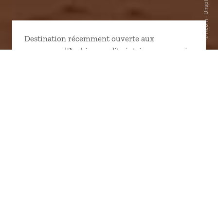
Destination récemment ouverte aux
voyageurs, l'Arabie saoudite intrigue ceux qui
ne la connaissent pas encore, mais fascine ceux
qui l'ont visitée. Et le pays a de quoi ! Les
tombes et dessins rupestres de Hegra,
témoignage unique de la civilisation
nabatéenne, raviront les passionnés d'histoire,
que Petra n'a pas rassasiés. Les chercheurs de
tendance feront de Riyad, une nouvelle Dubaï
et les flâneurs apprécieront l'authenticité du
quartier Al Balad, à Djeddah. Tous apprécieront
la chaleur de l'hospitalité saoudienne et le
plaisir de voyager à rebours des idées reçues.
conception et rédaction : Caroline Guébel