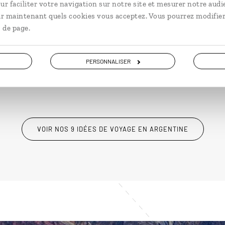
ur faciliter votre navigation sur notre site et mesurer notre audi
Buenos Aires, Salta, chutes
arge
ir maintenant quels cookies vous acceptez. Vous pourrez modifier
d’Iguazu.
Bue
 de page.
15 jours / 12 nuits
14 j
à partir de 4050€
à pa
PERSONNALISER
VOIR NOS 9 IDÉES DE VOYAGE EN ARGENTINE