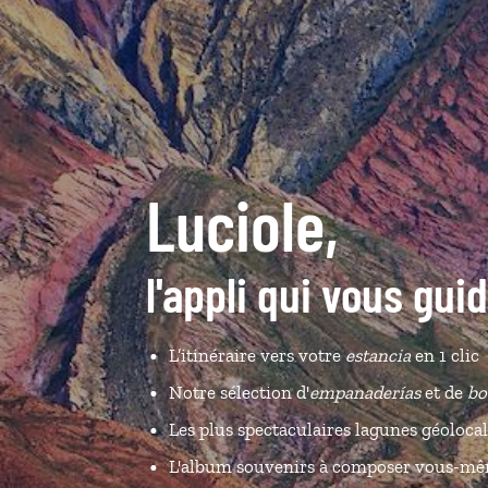
Luciole,
l'appli qui vous gui
L’itinéraire vers votre
estancia
en 1 clic
Notre sélection d'
empanaderías
et de
bo
Les plus spectaculaires lagunes géolocal
L'album souvenirs à composer vous-m