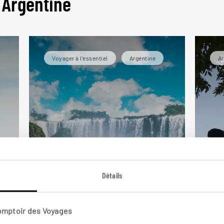
 Argentine
Voyager à l’essentiel
Argentine
Ar
Détails
Canyons arides et
intenses cascades
Fa
Comptoir des Voyages
Circuit Nord-Ouest argentin :
Aut