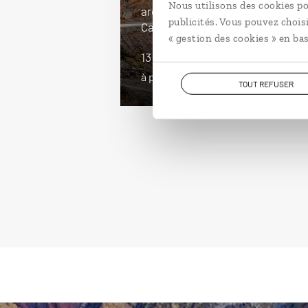
Nous utilisons des cookies po
argentin : Buenos Aires, Tilcara,
publicités. Vous pouvez chois
Cafayate...
« gestion des cookies » en bas
13 jours / 10 nuits
à partir de 2650€
TOUT REFUSER