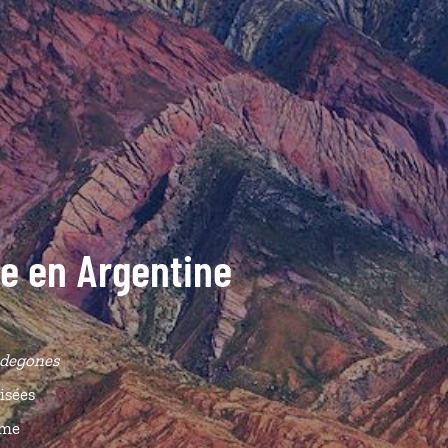
de en Argentine
degones
isées
ême