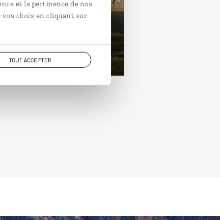
ence et la pertinence de nos
ntins, villes coloniales,
 vos choix en cliquant sur
nos Aires.
ours / 11 nuits
rtir de 3000€
TOUT ACCEPTER