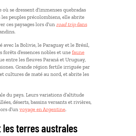
e où se dressent d’immenses quebradas
s les peuples précolombiens, elle abrite
er ces paysages lors d’un
road trip
dans
 andins.
avec la Bolivie, le Paraguay et le Brésil,
es forêts d’essences nobles et une
faune
ue entre les fleuves Paraná et Uruguay,
siones. Grande région fertile irriguée par
t cultures de maté au nord, et abrite les
le du pays. Leurs variations d’altitude
ées, déserts, bassins versants et rivières,
lors d’un
voyage en Argentine
.
t les terres australes