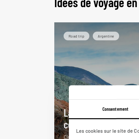
Idées de voyage en
Road trip
Argentine
Consentement
La route des sept
couleurs
Les cookies sur le site de 
Circuit autotour Nord-Ouest