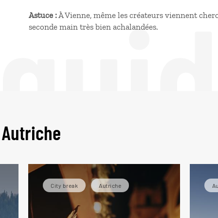
 gui
Astuce :
À Vienne, même les créateurs viennent cherch
seconde main très bien achalandées.
 Autriche
City break
Autriche
Au