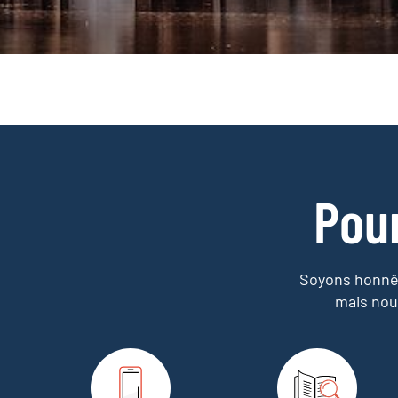
Pou
Soyons honnêt
mais nou