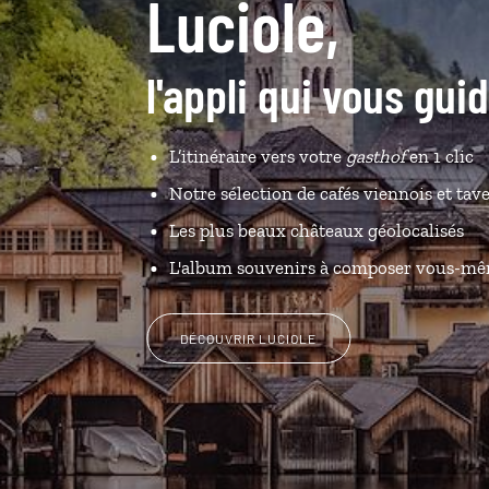
Luciole,
l'appli qui vous gui
L’itinéraire vers votre
gasthof
en 1 clic
Notre sélection de cafés viennois et tav
Les plus beaux châteaux géolocalisés
L'album souvenirs à composer vous-m
DÉCOUVRIR LUCIOLE