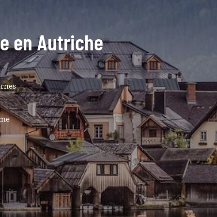
de en Autriche
ernes
ême