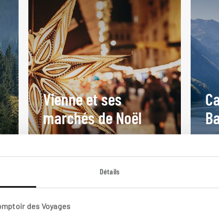
Vienne et ses
Ca
marchés de Noël
Ba
a
Week-end sur mesure à Vienne et
Cir
ses marchés de Noël.
bava
4 jours / 3 nuits
8 j
Détails
à partir de 1050€
à pa
Comptoir des Voyages