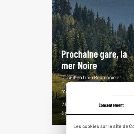
Prochaine gare, la
mer Noire
Circuit en train Roumanie et
Europe centrale, de Paris jusqu’à l
mer Noire.
21 jours / 20 nuits
Consentement
à partir de 3650€
Les cookies sur le site de 