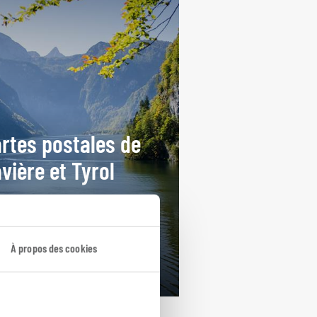
rtes postales de
vière et Tyrol
cuit autotour de châteaux
rois en villes autrichiennes.
ours / 7 nuits
À propos des cookies
rtir de 1350€