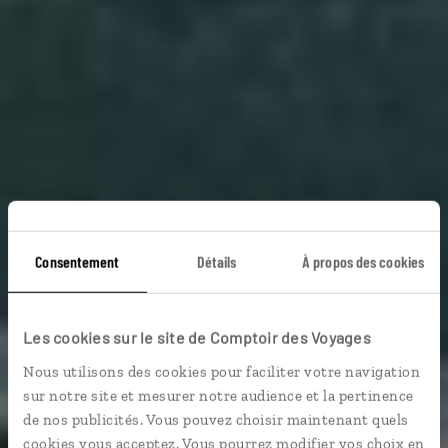
Consentement
Détails
À propos des cookies
Icônes et secrets
Les cookies sur le site de Comptoir des Voyages
d’Europe centrale
Nous utilisons des cookies pour faciliter votre navigation
sur notre site et mesurer notre audience et la pertinence
Circuit autotour en Allemagne, Autriche, Pologne et
de nos publicités. Vous pouvez choisir maintenant quels
République tchèque.
cookies vous acceptez. Vous pourrez modifier vos choix en