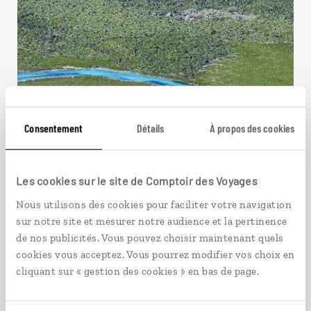
Consentement
Détails
À propos des cookies
Les cookies sur le site de Comptoir des Voyages
Nous utilisons des cookies pour faciliter votre navigation
sur notre site et mesurer notre audience et la pertinence
Exumas, le trésor des
de nos publicités. Vous pouvez choisir maintenant quels
Bahamas
cookies vous acceptez. Vous pourrez modifier vos choix en
cliquant sur « gestion des cookies » en bas de page.
Croisière dans les îles Exumas : Big Major’s Cay,
Shroud Cay, Norman’s Cay…