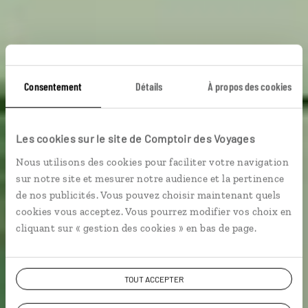
Consentement
Détails
À propos des cookies
Caribbean Vibes
Les cookies sur le site de Comptoir des Voyages
Nous utilisons des cookies pour faciliter votre navigation
Circuit à Miami Beach, aux États-Unis, et à Eleuthera,
sur notre site et mesurer notre audience et la pertinence
aux Bahamas.
de nos publicités. Vous pouvez choisir maintenant quels
cookies vous acceptez. Vous pourrez modifier vos choix en
cliquant sur « gestion des cookies » en bas de page.
Voir les 1070 avis sur les voyages aux Etats-
Unis
TOUT ACCEPTER
VOIR LA GALERIE PHOTOS