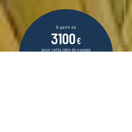
À partir de
3100
€
pour cette idée de voyage
10 jours / 8 nuits
DEMANDER UN DEVIS
Un séjour à Miami, la plus caribéenne des