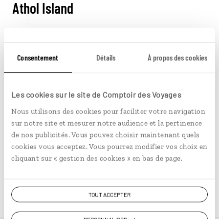
Athol Island
À un kilomètre environ de Paradise Island, cette île
inhabitée est accessible en bateau. Son littoral
rocheux peuplé d’oiseaux marins, ses mangroves, ses
Consentement
Détails
À propos des cookies
longues plages baignées d’une eau où frayent les
poissons sont préservés au sein d’un parc marin.
Les cookies sur le site de Comptoir des Voyages
Gambier, Adelaide et Fox Hill
Nous utilisons des cookies pour faciliter votre navigation
sur notre site et mesurer notre audience et la pertinence
Village paisible à rebours de la remuante Nassau,
de nos publicités. Vous pouvez choisir maintenant quels
Gambier est aussi un village chargé d'histoire. Il a été
cookies vous acceptez. Vous pourrez modifier vos choix en
e
fondé au début du XIX
siècle par d’anciens esclaves
cliquant sur « gestion des cookies » en bas de page.
venus des États-Unis. Deux autres villages au passé
similaire, Adélaïde et Fox Hill, méritent aussi qu'on
leur consacre quelques heures.
TOUT ACCEPTER